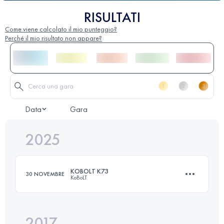
RISULTATI
Come viene calcolato il mio punteggio?
Perché il mio risultato non appare?
Data
Gara
2025
KOBOLT K73
30 NOVEMBRE
KoBoLT
2017
73 KM
2800 M+