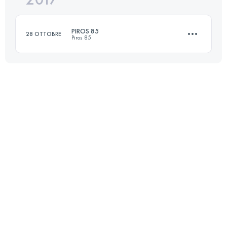
PIROS 85
28 OTTOBRE
Piros 85
Accedi per visualizzare l'UTMB Index
84.4 KM
2820 M+
Accedi per visualizzare l'UTMB Index