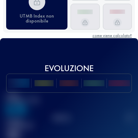
UTMB Index non
disponibile
come viene calcolato?
EVOLUZIONE
Miglior
punteggio UTMB
636
TOP
10
2
Gara(e)
completata(e)
32