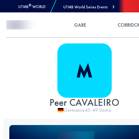
®
UTMB
WORLD
UTMB World Series Events
Skip to Content
GARE
CORRIDO
Peer CAVALEIRO
Germania
45-49
Uomo