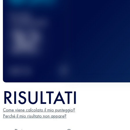
Gara(e)
completata(e)
32
2
TOP
10
RISULTATI
Come viene calcolato il mio punteggio?
Perché il mio risultato non appare?