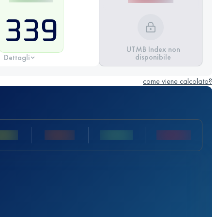
339
UTMB Index non
disponibile
Dettagli
come viene calcolato?