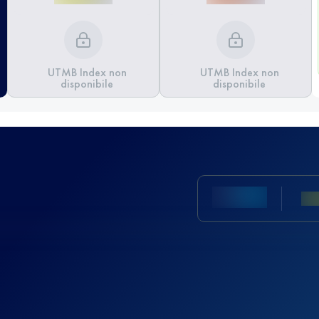
UTMB Index non
UTMB Index non
disponibile
disponibile