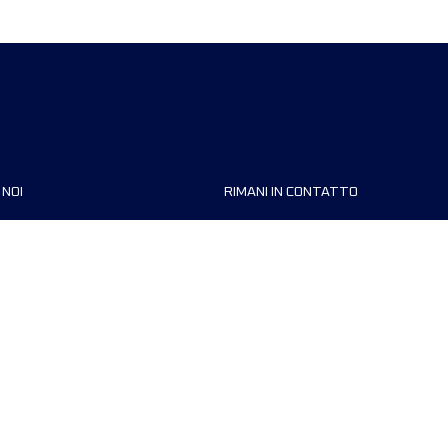
 NOI
RIMANI IN CONTATTO
zzazioni
FAQ
 di corsa
Contattaci
MyUTMB+