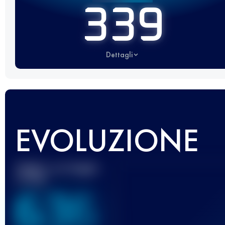
339
Dettagli
EVOLUZIONE
Miglior punteggio
UTMB
636