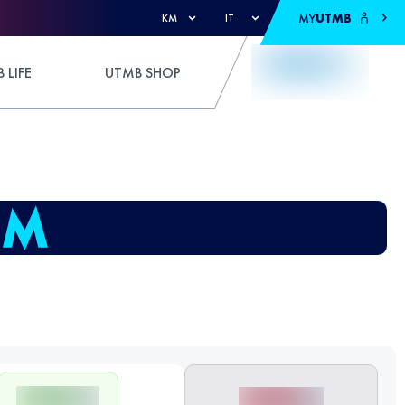
MY
UTMB
KM
IT
 LIFE
UTMB SHOP