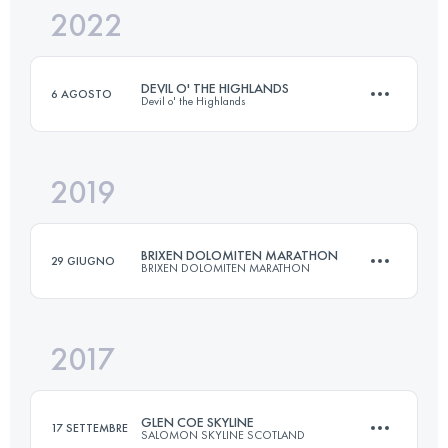
2022
69 KM
1800 M+
DEVIL O' THE HIGHLANDS
6 AGOSTO
Devil o' the Highlands
Accedi per visualizzare l'UTMB Index
2019
69.9 KM
1800 M+
BRIXEN DOLOMITEN MARATHON
29 GIUGNO
BRIXEN DOLOMITEN MARATHON
Accedi per visualizzare l'UTMB Index
2017
42.4 KM
2694 M+
GLEN COE SKYLINE
17 SETTEMBRE
SALOMON SKYLINE SCOTLAND