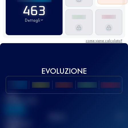
463
Dettagli
come viene calcolato?
EVOLUZIONE
Miglior
punteggio UTMB
636
TOP
10
2
Gara(e)
completata(e)