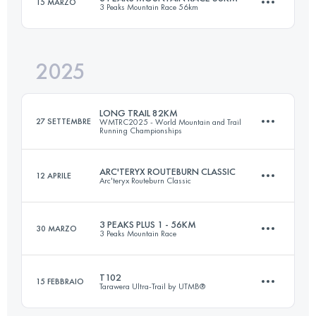
15 MARZO
3 Peaks Mountain Race 56km
32 KM
1300 M+
2025
56.5 KM
2700 M+
Accedi per visualizzare l'UTMB Index
LONG TRAIL 82KM
27 SETTEMBRE
WMTRC2025 - World Mountain and Trail
Running Championships
Accedi per visualizzare l'UTMB Index
ARC'TERYX ROUTEBURN CLASSIC
12 APRILE
Arc'teryx Routeburn Classic
81.2 KM
5413 M+
3 PEAKS PLUS 1 - 56KM
30 MARZO
3 Peaks Mountain Race
32 KM
1300 M+
Accedi per visualizzare l'UTMB Index
T102
15 FEBBRAIO
Tarawera Ultra-Trail by UTMB®
56 KM
2598 M+