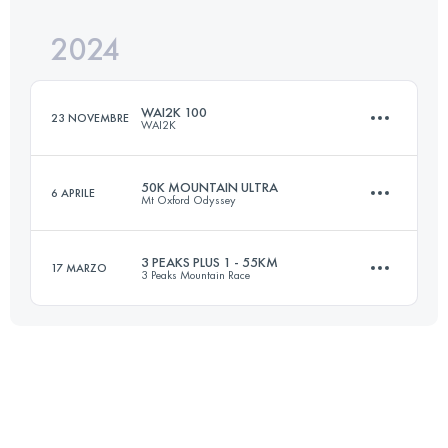
Accedi per visualizzare l'UTMB Index
2024
103 KM
2200 M+
Accedi per visualizzare l'UTMB Index
WAI2K 100
23 NOVEMBRE
WAI2K
Accedi per visualizzare l'UTMB Index
50K MOUNTAIN ULTRA
6 APRILE
Mt Oxford Odyssey
100 KM
4500 M+
3 PEAKS PLUS 1 - 55KM
17 MARZO
3 Peaks Mountain Race
50 KM
2253 M+
Accedi per visualizzare l'UTMB Index
55 KM
2500 M+
Accedi per visualizzare l'UTMB Index