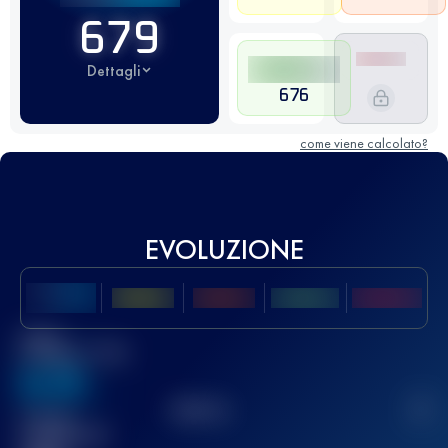
679
Dettagli
676
come viene calcolato?
EVOLUZIONE
Miglior
punteggio UTMB
636
TOP
10
2
Gara(e)
completata(e)