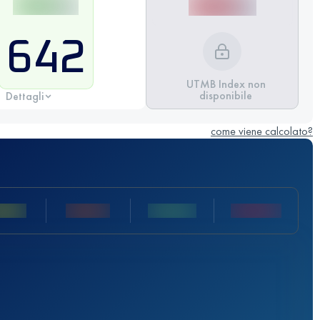
642
UTMB Index non
disponibile
Dettagli
come viene calcolato?