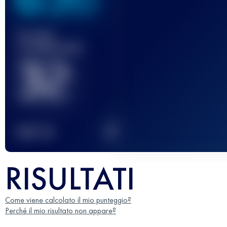
Gara(e)
completata(e)
32
2
TOP
10
RISULTATI
Come viene calcolato il mio punteggio?
Perché il mio risultato non appare?