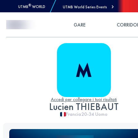
®
UTMB
WORLD
UTMB World Series Events
Skip to Content
GARE
CORRIDO
Accedi per collegare i tuoi risultati
Lucien THIEBAUT
Francia
20-34
Uomo