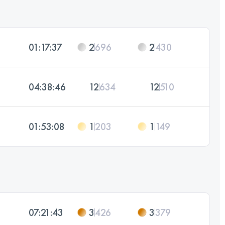
01:17:37
2
696
2
430
04:38:46
12
634
12
510
01:53:08
1
203
1
149
07:21:43
3
426
3
379