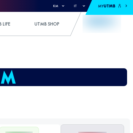
MY
UTMB
KM
IT
 LIFE
UTMB SHOP