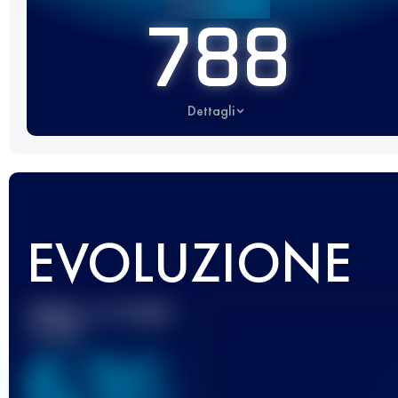
788
Dettagli
EVOLUZIONE
Miglior punteggio
UTMB
636