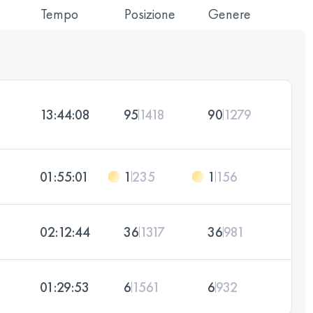
Tempo
Posizione
Genere
13:44:08
95
1418
90
1279
01:55:01
1
235
1
156
02:12:44
36
1317
36
981
01:29:53
6
1561
6
932