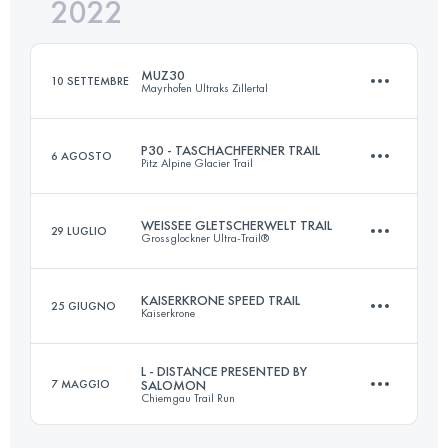
2022
25.2 KM
2770 M+
MUZ30
10 SETTEMBRE
Mayrhofen Ultraks Zillertal
Accedi per visualizzare l'UTMB Index
P30 - TASCHACHFERNER TRAIL
6 AGOSTO
Pitz Alpine Glacier Trail
30.7 KM
1900 M+
WEISSEE GLETSCHERWELT TRAIL
29 LUGLIO
Grossglockner Ultra-Trail®
28 KM
1600 M+
Accedi per visualizzare l'UTMB Index
KAISERKRONE SPEED TRAIL
25 GIUGNO
Kaiserkrone
35 KM
1540 M+
Accedi per visualizzare l'UTMB Index
L - DISTANCE PRESENTED BY
7 MAGGIO
SALOMON
Chiemgau Trail Run
20.5 KM
1400 M+
Accedi per visualizzare l'UTMB Index