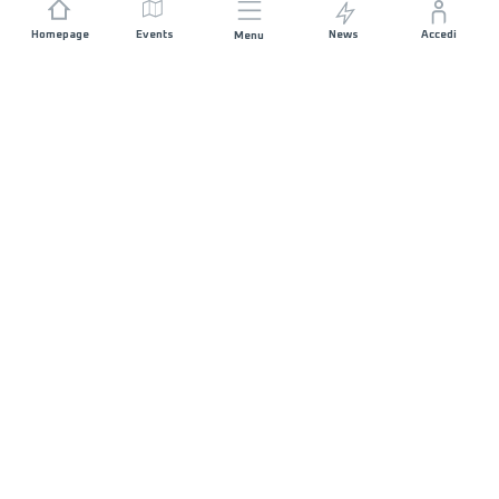
Homepage
Events
News
Accedi
Menu
UNISCITI A NOI
Sponsorizzazioni
Direttori di corsa