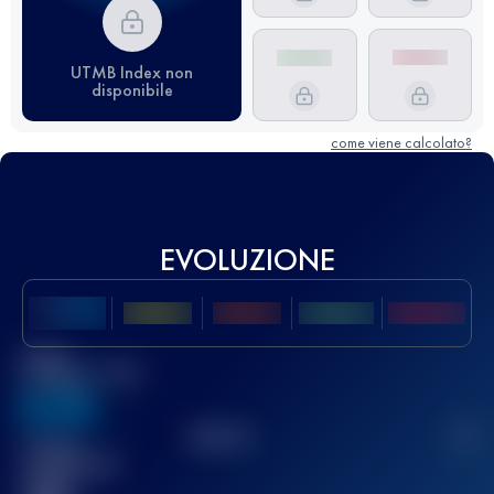
UTMB Index non
disponibile
come viene calcolato?
EVOLUZIONE
Miglior
punteggio UTMB
636
TOP
10
2
Gara(e)
completata(e)