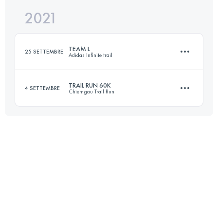
2021
42.5 KM
2562 M+
Accedi per visualizzare l'UTMB Index
TEAM L
25 SETTEMBRE
Adidas Infinite trail
Accedi per visualizzare l'UTMB Index
TRAIL RUN 60K
4 SETTEMBRE
Chiemgau Trail Run
47.3 KM
3080 M+
61.9 KM
3960 M+
Accedi per visualizzare l'UTMB Index
Accedi per visualizzare l'UTMB Index