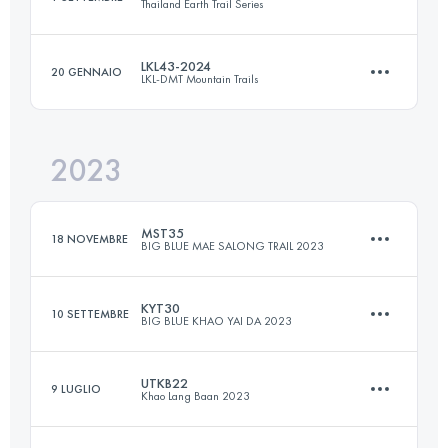
Thailand Earth Trail Series
58 KM
3470 M+
Accedi per visualizzare l'UTMB Index
LKL43-2024
20 GENNAIO
LKL-DMT Mountain Trails
30.4 KM
573 M+
Accedi per visualizzare l'UTMB Index
2023
43 KM
3224 M+
Accedi per visualizzare l'UTMB Index
MST35
18 NOVEMBRE
BIG BLUE MAE SALONG TRAIL 2023
Accedi per visualizzare l'UTMB Index
KYT30
10 SETTEMBRE
BIG BLUE KHAO YAI DA 2023
35.9 KM
1760 M+
UTKB22
9 LUGLIO
Khao Lang Baan 2023
27 KM
1320 M+
Accedi per visualizzare l'UTMB Index