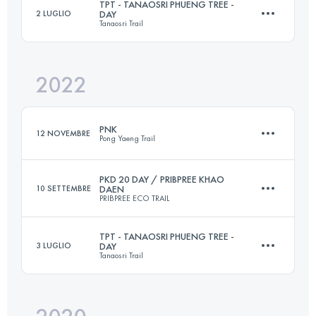
TPT - TANAOSRI PHUENG TREE -
2 LUGLIO
DAY
Tanaosri Trail
22 KM
1080 M+
Accedi per visualizzare l'UTMB Index
2022
22 KM
1500 M+
Accedi per visualizzare l'UTMB Index
PNK
12 NOVEMBRE
Pong Yaeng Trail
Accedi per visualizzare l'UTMB Index
PKD 20 DAY / PRIBPREE KHAO
10 SETTEMBRE
DAEN
PRIBPREE ECO TRAIL
20 KM
1460 M+
TPT - TANAOSRI PHUENG TREE -
3 LUGLIO
DAY
Tanaosri Trail
19.6 KM
1124 M+
Accedi per visualizzare l'UTMB Index