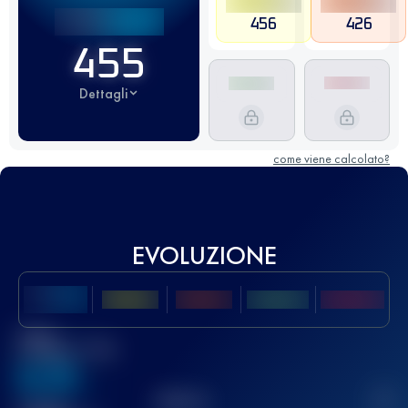
456
426
455
Dettagli
come viene calcolato?
EVOLUZIONE
Miglior
punteggio UTMB
636
TOP
10
2