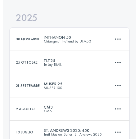
2025
27 KM
1081 M+
INTHANON 50
30 NOVEMBRE
Chiangmai Thailand by UTMB®
Accedi per visualizzare l'UTMB Index
TLT25
25 OTTOBRE
Tu Lay TRAIL
39 KM
2200 M+
MUSER 25
21 SETTEMBRE
MUSER 100
25 KM
2300 M+
Accedi per visualizzare l'UTMB Index
CM3
9 AGOSTO
CM6
25.4 KM
1320 M+
Accedi per visualizzare l'UTMB Index
ST. ANDREWS 2025: 45K
13 LUGLIO
Trail Masters Series: St. Andrews 2025