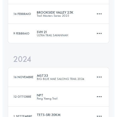
57.6 KM
3500 M+
Accedi per visualizzare l'UTMB Index
BROOKSIDE VALLEY 25K
16 FEBBRAIO
Trail Masters Series 2025
45 KM
2176 M+
Accedi per visualizzare l'UTMB Index
SVH 21
9 FEBBRAIO
ULTRA TRAIL SAVANNAH
25.9 KM
1111 M+
Accedi per visualizzare l'UTMB Index
2024
21 KM
648 M+
Accedi per visualizzare l'UTMB Index
MST33
16 NOVEMBRE
BIG BLUE MAE SALONG TRAIL 2024
Accedi per visualizzare l'UTMB Index
NPT
12 OTTOBRE
Pong Yaeng Trail
35 KM
1857 M+
TETS-SRI 30KM
1 SETTEMBRE