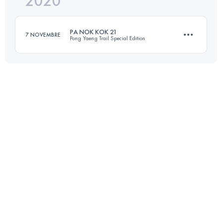
2020
20.6 KM
1480 M+
Accedi per visualizzare l'UTMB Index
PA NOK KOK 21
7 NOVEMBRE
Pong Yaeng Trail Special Edition
Accedi per visualizzare l'UTMB Index
21.8 KM
1210 M+
Accedi per visualizzare l'UTMB Index