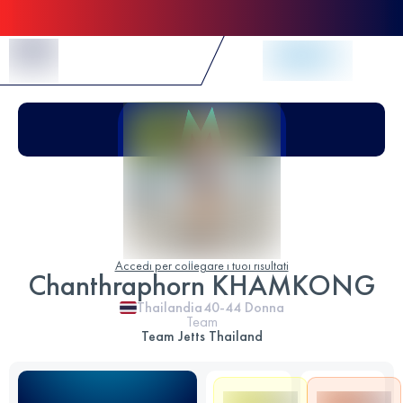
Skip to Content
Accedi per collegare i tuoi risultati
Chanthraphorn KHAMKONG
Thailandia
40-44
Donna
Team
Team Jetts Thailand