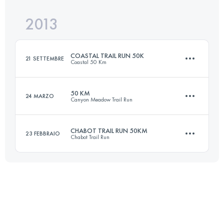
Accedi per visualizzare l'UTMB Index
2013
50 KM
900 M+
Accedi per visualizzare l'UTMB Index
COASTAL TRAIL RUN 50K
21 SETTEMBRE
Coastal 50 Km
Accedi per visualizzare l'UTMB Index
50 KM
24 MARZO
Canyon Meadow Trail Run
50 KM
1770 M+
CHABOT TRAIL RUN 50KM
23 FEBBRAIO
Chabot Trail Run
50.8 KM
1500 M+
Accedi per visualizzare l'UTMB Index
50.5 KM
1280 M+
Accedi per visualizzare l'UTMB Index