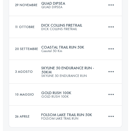
QUAD DIPSEA
29 NOVEMBRE
QUAD DIPSEA
Accedi per visualizzare l'UTMB Index
DICK COLLINS FIRETRAIL
11 OTTOBRE
DICK COLLINS FIRETRAIL
45.7 KM
2800 M+
COASTAL TRAIL RUN 50K
20 SETTEMBRE
Coastal 50 Km
80.5 KM
2375 M+
Accedi per visualizzare l'UTMB Index
SKYLINE 50 ENDURANCE RUN -
3 AGOSTO
50KM
SKYLINE 50 ENDURANCE RUN
50 KM
1770 M+
Accedi per visualizzare l'UTMB Index
GOLD RUSH 100K
10 MAGGIO
GOLD RUSH 100K
50 KM
1500 M+
Accedi per visualizzare l'UTMB Index
FOLSOM LAKE TRAIL RUN 50K
26 APRILE
FOLSOM LAKE TRAIL RUN
100 KM
2941 M+