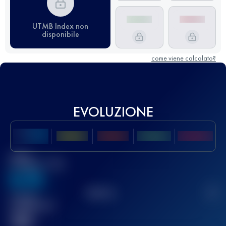
UTMB Index non
disponibile
come viene calcolato?
EVOLUZIONE
Miglior
punteggio UTMB
636
TOP
10
2
Gara(e)
completata(e)
32