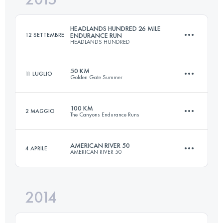
HEADLANDS HUNDRED 26 MILE
12 SETTEMBRE
ENDURANCE RUN
HEADLANDS HUNDRED
Accedi per visualizzare l'UTMB Index
50 KM
11 LUGLIO
Golden Gate Summer
42.2 KM
1530 M+
100 KM
2 MAGGIO
The Canyons Endurance Runs
50 KM
1930 M+
Accedi per visualizzare l'UTMB Index
AMERICAN RIVER 50
4 APRILE
AMERICAN RIVER 50
103.5 KM
5730 M+
Accedi per visualizzare l'UTMB Index
2014
81.5 KM
1920 M+
Accedi per visualizzare l'UTMB Index