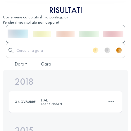
RISULTATI
Come viene calcolato il mio punteggio?
Perché il mio risultato non appare?
Data
Gara
2018
HALF
3 NOVEMBRE
LAKE CHABOT
2015
21 KM
440 M+