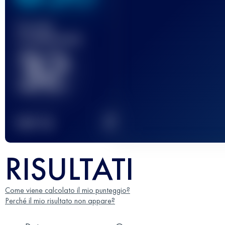
Gara(e)
completata(e)
32
2
TOP
10
RISULTATI
Come viene calcolato il mio punteggio?
Perché il mio risultato non appare?