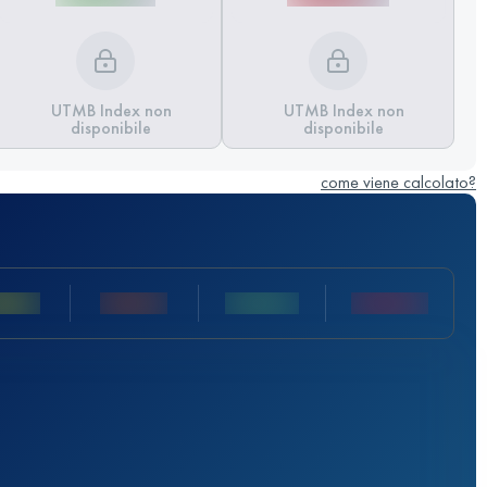
UTMB Index non
UTMB Index non
disponibile
disponibile
come viene calcolato?