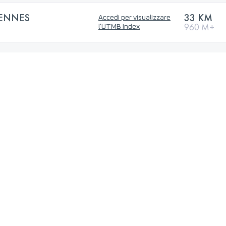
IENNES
33 KM
Accedi per visualizzare
960 M+
l'UTMB Index