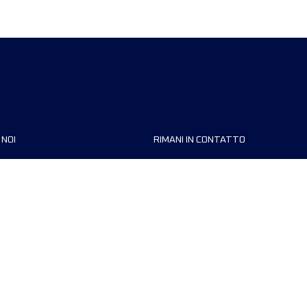
 NOI
RIMANI IN CONTATTO
zzazioni
FAQ
 di corsa
Contattaci
MyUTMB+