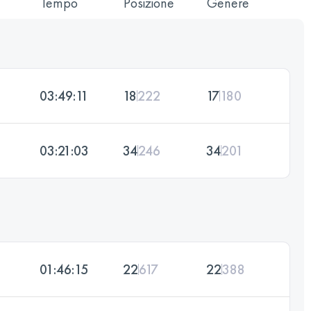
Tempo
Posizione
Genere
03:49:11
18
222
17
180
03:21:03
34
246
34
201
01:46:15
22
617
22
388