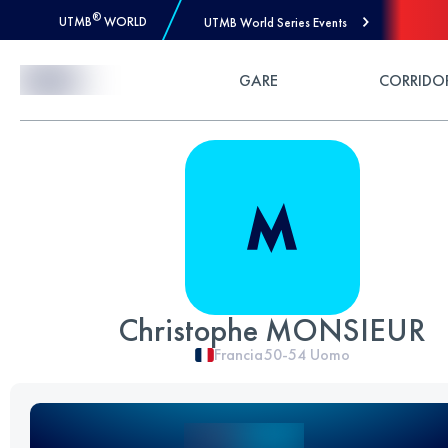
®
UTMB
WORLD
UTMB World Series Events
Skip to Content
GARE
CORRIDO
Christophe MONSIEUR
Francia
50-54
Uomo