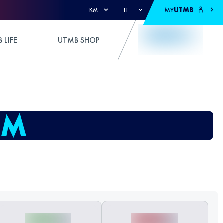
MY
UTMB
KM
IT
 LIFE
UTMB SHOP