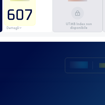
607
UTMB Index non
disponibile
Dettagli