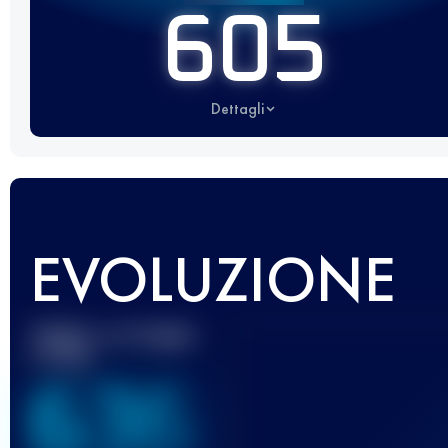
605
Dettagli
EVOLUZIONE
Miglior punteggio
UTMB
636