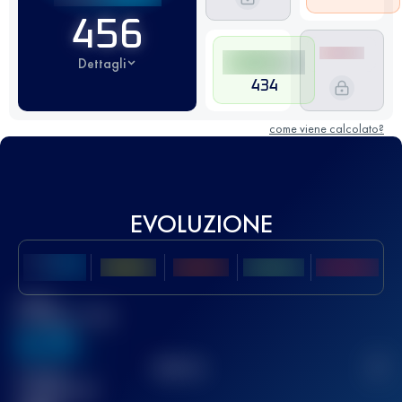
456
Dettagli
434
come viene calcolato?
EVOLUZIONE
Miglior
punteggio UTMB
636
TOP
10
2
Gara(e)
completata(e)