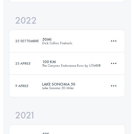
2022
157.4 KM
6527 M+
Accedi per visualizzare l'UTMB Index
50MI
25 SETTEMBRE
Dick Collins Firetrails
Accedi per visualizzare l'UTMB Index
100 KM
23 APRILE
The Canyons Endurance Runs by UTMB®
83.9 KM
2600 M+
LAKE SONOMA 50
9 APRILE
Lake Sonoma 50 Miler
95.9 KM
4610 M+
Accedi per visualizzare l'UTMB Index
2021
80.9 KM
3200 M+
Accedi per visualizzare l'UTMB Index
50K