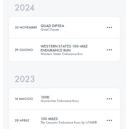
2024
100 KM
3885 M+
QUAD DIPSEA
30 NOVEMBRE
Quad Dipsea
Accedi per visualizzare l'UTMB Index
WESTERN STATES 100-MILE
29 GIUGNO
ENDURANCE RUN
Western States Endurance Run
45 KM
3000 M+
2023
159.7 KM
5638 M+
Accedi per visualizzare l'UTMB Index
100K
14 MAGGIO
Quicksilver Endurance Runs
Accedi per visualizzare l'UTMB Index
100 MILES
28 APRILE
The Canyons Endurance Runs by UTMB®
100 KM
3900 M+