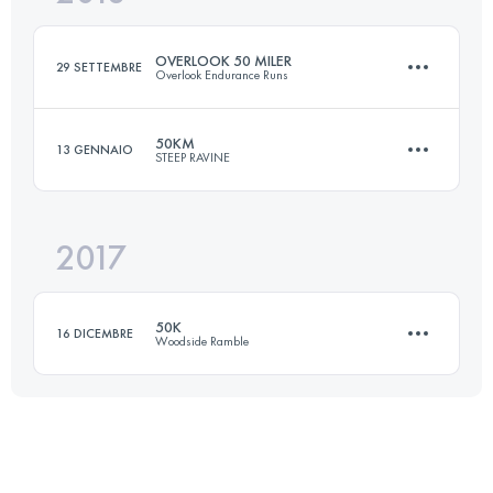
Accedi per visualizzare l'UTMB Index
OVERLOOK 50 MILER
29 SETTEMBRE
Overlook Endurance Runs
Accedi per visualizzare l'UTMB Index
50KM
13 GENNAIO
STEEP RAVINE
80.4 KM
2990 M+
2017
49.6 KM
2240 M+
Accedi per visualizzare l'UTMB Index
50K
16 DICEMBRE
Woodside Ramble
Accedi per visualizzare l'UTMB Index
50.2 KM
1640 M+