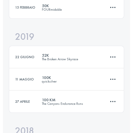
50K
15 FEBBRAIO
FOURmidable
14.3 KM
584 M+
Accedi per visualizzare l'UTMB Index
2019
50.1 KM
1650 M+
Accedi per visualizzare l'UTMB Index
52K
22 GIUGNO
The Broken Arrow Skyrace
Accedi per visualizzare l'UTMB Index
100K
11 MAGGIO
quicksilver
47.8 KM
2840 M+
100 KM
27 APRILE
The Canyons Endurance Runs
99.7 KM
4220 M+
Accedi per visualizzare l'UTMB Index
2018
104.2 KM
4370 M+