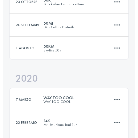
23 OTTOBRE
Quicksilver Endurance Runs
Accedi per visualizzare l'UTMB Index
50MI
24 SETTEMBRE
Dick Collins Firetrails
50 KM
1830 M+
50KM
1 AGOSTO
Skyline 50k
80.3 KM
2420 M+
Accedi per visualizzare l'UTMB Index
2020
49.9 KM
1430 M+
Accedi per visualizzare l'UTMB Index
WAY TOO COOL
7 MARZO
WAY TOO COOL
Accedi per visualizzare l'UTMB Index
14K
22 FEBBRAIO
Mt Umunhum Trail Run
50.2 KM
1410 M+