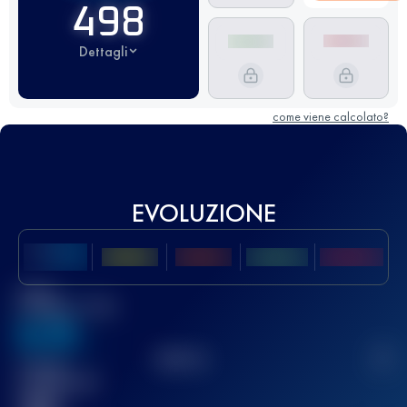
498
Dettagli
come viene calcolato?
EVOLUZIONE
Miglior
punteggio UTMB
636
TOP
10
2
Gara(e)
completata(e)