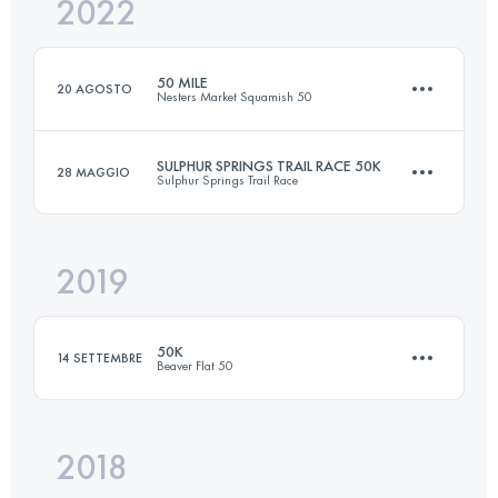
2022
50.1 KM
2255 M+
50 MILE
20 AGOSTO
Nesters Market Squamish 50
Accedi per visualizzare l'UTMB Index
SULPHUR SPRINGS TRAIL RACE 50K
28 MAGGIO
Sulphur Springs Trail Race
80 KM
3500 M+
2019
50 KM
1225 M+
Accedi per visualizzare l'UTMB Index
50K
14 SETTEMBRE
Beaver Flat 50
Accedi per visualizzare l'UTMB Index
2018
49.5 KM
2000 M+