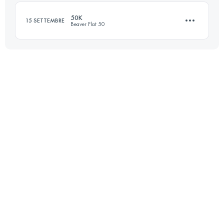
50K
15 SETTEMBRE
Beaver Flat 50
Accedi per visualizzare l'UTMB Index
51.1 KM
1980 M+
Accedi per visualizzare l'UTMB Index