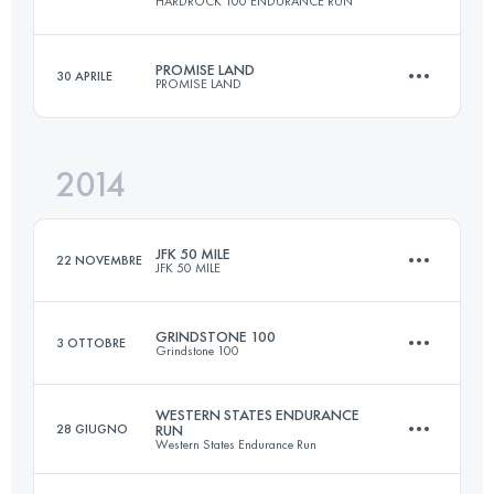
HARDROCK 100 ENDURANCE RUN
81.8 KM
1350 M+
PROMISE LAND
30 APRILE
PROMISE LAND
161.8 KM
10365 M+
Accedi per visualizzare l'UTMB Index
2014
51 KM
2440 M+
Accedi per visualizzare l'UTMB Index
JFK 50 MILE
22 NOVEMBRE
JFK 50 MILE
Accedi per visualizzare l'UTMB Index
GRINDSTONE 100
3 OTTOBRE
Grindstone 100
81.8 KM
1350 M+
WESTERN STATES ENDURANCE
28 GIUGNO
RUN
Western States Endurance Run
160 KM
6990 M+
Accedi per visualizzare l'UTMB Index