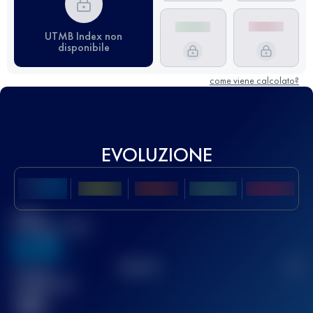
UTMB Index non
disponibile
come viene calcolato?
EVOLUZIONE
Miglior
punteggio UTMB
636
TOP
10
2
Gara(e)
completata(e)
32