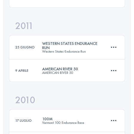
Accedi per visualizzare l'UTMB Index
2011
86.9 KM
2805 M+
WESTERN STATES ENDURANCE
25 GIUGNO
RUN
Western States Endurance Run
Accedi per visualizzare l'UTMB Index
AMERICAN RIVER 50
9 APRILE
AMERICAN RIVER 50
161 KM
5910 M+
2010
81.5 KM
1920 M+
Accedi per visualizzare l'UTMB Index
100M
17 LUGLIO
Vermont 100 Endurance Race
Accedi per visualizzare l'UTMB Index