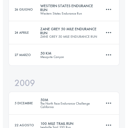
WESTERN STATES ENDURANCE
26 GIUGNO
RUN
Western States Endurance Run
161 KM
4290 M+
ZANE GREY 50 MILE ENDURANCE
24 APRILE
RUN
ZANE GREY 50 MILE ENDURANCE RUN
161 KM
5760 M+
Accedi per visualizzare l'UTMB Index
50 KM
27 MARZO
Mesquite Canyon
81 KM
4700 M+
Accedi per visualizzare l'UTMB Index
2009
50.5 KM
1573 M+
Accedi per visualizzare l'UTMB Index
50M
5 DICEMBRE
The North Face Endurance Challenge
California
Accedi per visualizzare l'UTMB Index
100 MILE TRAIL RUN
22 AGOSTO
Leadville Trail 100 Run