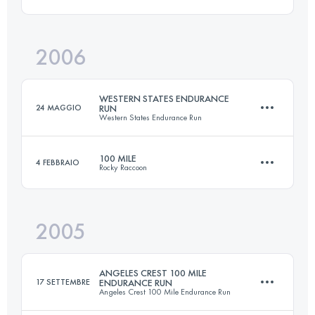
161 KM
4290 M+
Accedi per visualizzare l'UTMB Index
2006
161 KM
5510 M+
Accedi per visualizzare l'UTMB Index
WESTERN STATES ENDURANCE
24 MAGGIO
RUN
Western States Endurance Run
Accedi per visualizzare l'UTMB Index
100 MILE
4 FEBBRAIO
Rocky Raccoon
161 KM
5510 M+
2005
161 KM
1800 M+
Accedi per visualizzare l'UTMB Index
ANGELES CREST 100 MILE
17 SETTEMBRE
ENDURANCE RUN
Angeles Crest 100 Mile Endurance Run
Accedi per visualizzare l'UTMB Index