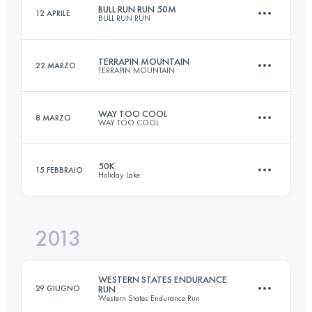
BULL RUN RUN 50M
12 APRILE
BULL RUN RUN
161 KM
5510 M+
Accedi per visualizzare l'UTMB Index
TERRAPIN MOUNTAIN
22 MARZO
TERRAPIN MOUNTAIN
81 KM
1700 M+
Accedi per visualizzare l'UTMB Index
WAY TOO COOL
8 MARZO
WAY TOO COOL
50 KM
2300 M+
Accedi per visualizzare l'UTMB Index
50K
15 FEBBRAIO
Holiday Lake
50 KM
1480 M+
Accedi per visualizzare l'UTMB Index
2013
50 KM
1250 M+
Accedi per visualizzare l'UTMB Index
WESTERN STATES ENDURANCE
29 GIUGNO
RUN
Western States Endurance Run