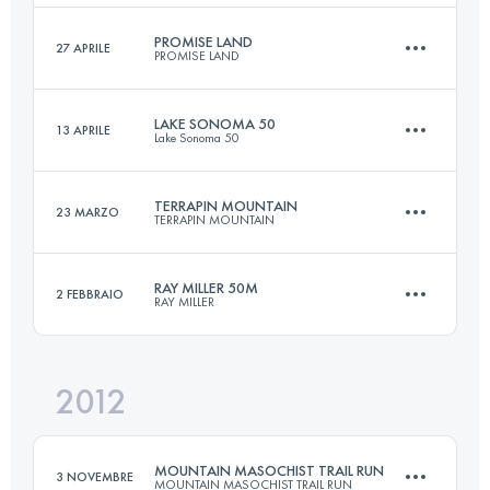
Accedi per visualizzare l'UTMB Index
PROMISE LAND
27 APRILE
PROMISE LAND
161 KM
5510 M+
LAKE SONOMA 50
13 APRILE
Lake Sonoma 50
51 KM
2440 M+
Accedi per visualizzare l'UTMB Index
TERRAPIN MOUNTAIN
23 MARZO
TERRAPIN MOUNTAIN
79.1 KM
3370 M+
Accedi per visualizzare l'UTMB Index
RAY MILLER 50M
2 FEBBRAIO
RAY MILLER
50 KM
2300 M+
Accedi per visualizzare l'UTMB Index
2012
80.5 KM
3370 M+
Accedi per visualizzare l'UTMB Index
MOUNTAIN MASOCHIST TRAIL RUN
3 NOVEMBRE
MOUNTAIN MASOCHIST TRAIL RUN