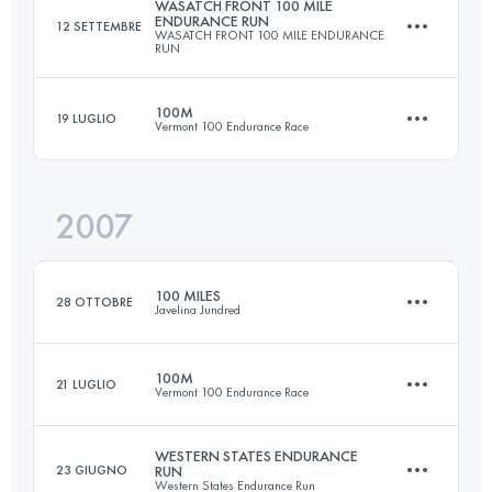
WASATCH FRONT 100 MILE
ENDURANCE RUN
12 SETTEMBRE
WASATCH FRONT 100 MILE ENDURANCE
RUN
Accedi per visualizzare l'UTMB Index
100M
19 LUGLIO
Vermont 100 Endurance Race
161 KM
8215 M+
2007
161 KM
4290 M+
Accedi per visualizzare l'UTMB Index
100 MILES
28 OTTOBRE
Javelina Jundred
Accedi per visualizzare l'UTMB Index
100M
21 LUGLIO
Vermont 100 Endurance Race
162.9 KM
1960 M+
WESTERN STATES ENDURANCE
23 GIUGNO
RUN
Western States Endurance Run