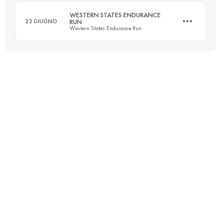
WESTERN STATES ENDURANCE
23 GIUGNO
RUN
Western States Endurance Run
Accedi per visualizzare l'UTMB Index
161 KM
5510 M+
Accedi per visualizzare l'UTMB Index