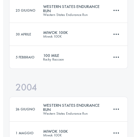
WESTERN STATES ENDURANCE
25 GIUGNO
RUN
Western States Endurance Run
160.8 KM
6350 M+
MIWOK 100K
30 APRILE
Miwok 100K
161 KM
5510 M+
Accedi per visualizzare l'UTMB Index
100 MILE
5 FEBBRAIO
Rocky Raccoon
97.8 KM
3300 M+
Accedi per visualizzare l'UTMB Index
2004
161 KM
1800 M+
Accedi per visualizzare l'UTMB Index
WESTERN STATES ENDURANCE
26 GIUGNO
RUN
Western States Endurance Run
Accedi per visualizzare l'UTMB Index
MIWOK 100K
1 MAGGIO
Miwok 100K