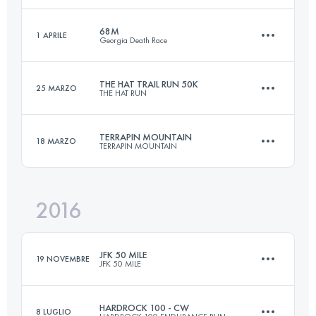
68M
1 APRILE
Georgia Death Race
167.3 KM
6740 M+
Accedi per visualizzare l'UTMB Index
THE HAT TRAIL RUN 50K
25 MARZO
THE HAT RUN
111.5 KM
4570 M+
Accedi per visualizzare l'UTMB Index
TERRAPIN MOUNTAIN
18 MARZO
TERRAPIN MOUNTAIN
49.9 KM
2190 M+
Accedi per visualizzare l'UTMB Index
2016
50 KM
2300 M+
Accedi per visualizzare l'UTMB Index
JFK 50 MILE
19 NOVEMBRE
JFK 50 MILE
Accedi per visualizzare l'UTMB Index
HARDROCK 100 - CW
8 LUGLIO