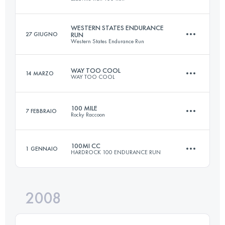
81 KM
3150 M+
WESTERN STATES ENDURANCE
27 GIUGNO
RUN
Western States Endurance Run
158.6 KM
4400 M+
Accedi per visualizzare l'UTMB Index
WAY TOO COOL
14 MARZO
WAY TOO COOL
161 KM
5510 M+
Accedi per visualizzare l'UTMB Index
100 MILE
7 FEBBRAIO
Rocky Raccoon
50 KM
2130 M+
Accedi per visualizzare l'UTMB Index
100MI CC
1 GENNAIO
HARDROCK 100 ENDURANCE RUN
161 KM
1800 M+
Accedi per visualizzare l'UTMB Index
2008
161.8 KM
10365 M+
Accedi per visualizzare l'UTMB Index