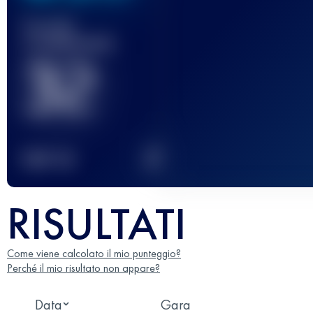
Gara(e)
completata(e)
32
2
TOP
10
RISULTATI
Come viene calcolato il mio punteggio?
Perché il mio risultato non appare?
Data
Gara