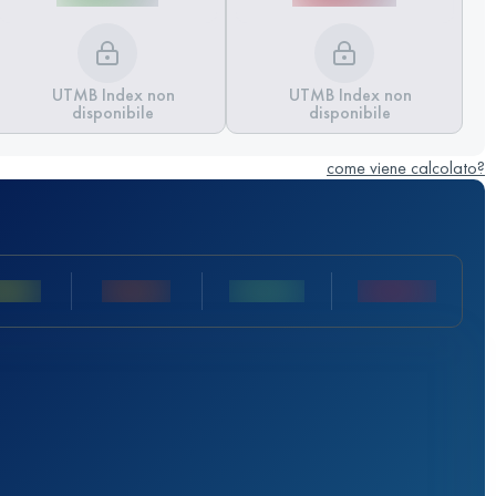
UTMB Index non
UTMB Index non
disponibile
disponibile
come viene calcolato?