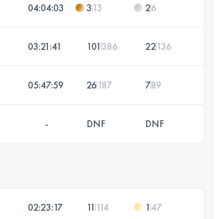
04:04:03
3
13
2
6
03:21:41
101
386
22
136
05:47:59
26
187
7
89
-
DNF
DNF
02:23:17
11
114
1
47