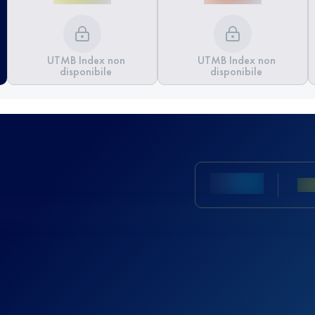
UTMB Index non
UTMB Index non
disponibile
disponibile