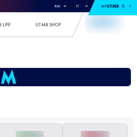
MY
UTMB
KM
IT
 LIFE
UTMB SHOP