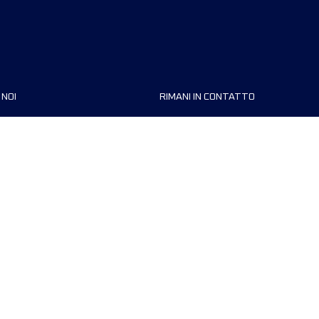
 NOI
RIMANI IN CONTATTO
zzazioni
FAQ
 di corsa
Contattaci
MyUTMB+