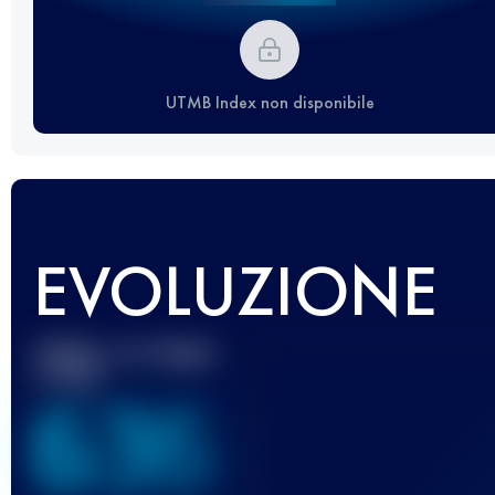
UTMB Index non disponibile
EVOLUZIONE
Miglior punteggio
UTMB
636