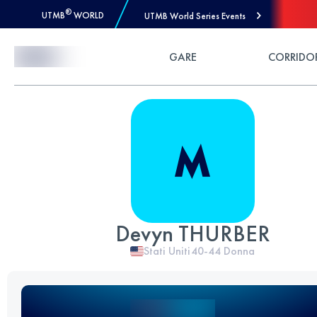
®
UTMB
WORLD
UTMB World Series Events
Skip to Content
GARE
CORRIDO
Devyn THURBER
Stati Uniti
40-44
Donna