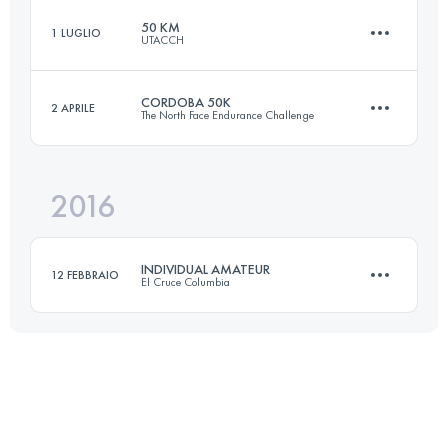
50 KM
1 LUGLIO
UTACCH
41.5 KM
950 M+
CORDOBA 50K
2 APRILE
The North Face Endurance Challenge
52.4 KM
1970 M+
Accedi per visualizzare l'UTMB Index
2016
55.2 KM
1570 M+
Accedi per visualizzare l'UTMB Index
INDIVIDUAL AMATEUR
12 FEBBRAIO
El Cruce Columbia
Accedi per visualizzare l'UTMB Index
3 Tappe
97 KM
3070 M+