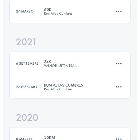
60K
27 MARZO
Run Altas Cumbres
Accedi per visualizzare l'UTMB Index
2021
60 KM
1977 M+
34K
6 SETTEMBRE
VALHÖLL ULTRA TRAIL
Accedi per visualizzare l'UTMB Index
RUN ALTAS CUMBRES
27 FEBBRAIO
Run Altas Cumbres
35.3 KM
1750 M+
2020
35.6 KM
940 M+
Accedi per visualizzare l'UTMB Index
35KM
8 MARZO