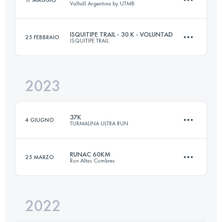
Valhöll Argentina by UTMB
55 KM
2700 M+
ISQUITIPE TRAIL - 30 K - VOLUNTAD
25 FEBBRAIO
ISQUITIPE TRAIL
81 KM
3300 M+
Accedi per visualizzare l'UTMB Index
2023
30 KM
1630 M+
Accedi per visualizzare l'UTMB Index
37K
4 GIUGNO
TURMALINA ULTRA RUN
Accedi per visualizzare l'UTMB Index
RUNAC 60KM
25 MARZO
Run Altas Cumbres
37.5 KM
1720 M+
2022
60 KM
2914 M+
Accedi per visualizzare l'UTMB Index