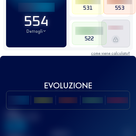
531
553
554
Dettagli
522
come viene calcolato?
EVOLUZIONE
Miglior
punteggio UTMB
636
TOP
10
2