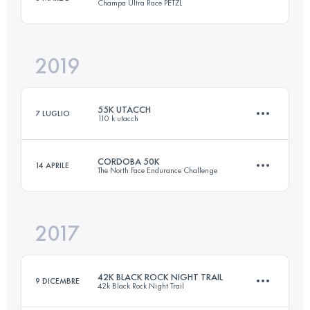
Champa Ultra Race PETZL
Accedi per visualizzare l'UTMB Index
2019
34.5 KM
2000 M+
55K UTACCH
7 LUGLIO
110 k utacch
Accedi per visualizzare l'UTMB Index
CORDOBA 50K
14 APRILE
The North Face Endurance Challenge
53.1 KM
1889 M+
2017
50.2 KM
1890 M+
Accedi per visualizzare l'UTMB Index
42K BLACK ROCK NIGHT TRAIL
9 DICEMBRE
42k Black Rock Night Trail
Accedi per visualizzare l'UTMB Index