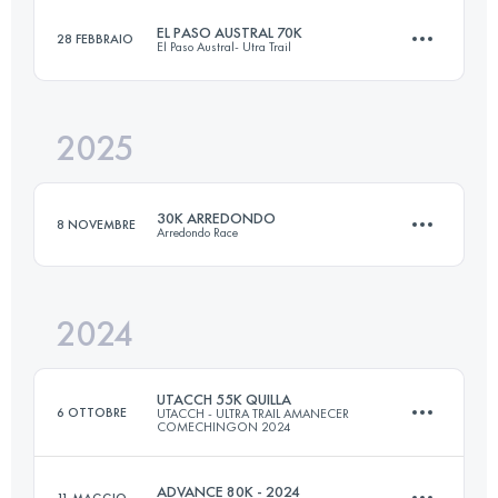
EL PASO AUSTRAL 70K
28 FEBBRAIO
El Paso Austral- Utra Trail
35.2 KM
1974 M+
2025
70 KM
2500 M+
Accedi per visualizzare l'UTMB Index
30K ARREDONDO
8 NOVEMBRE
Arredondo Race
Accedi per visualizzare l'UTMB Index
2024
30 KM
1500 M+
UTACCH 55K QUILLA
6 OTTOBRE
UTACCH - ULTRA TRAIL AMANECER
COMECHINGON 2024
Accedi per visualizzare l'UTMB Index
ADVANCE 80K - 2024
11 MAGGIO