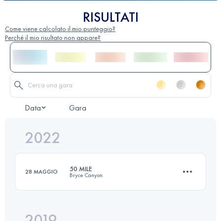
RISULTATI
Come viene calcolato il mio punteggio?
Perché il mio risultato non appare?
Data
Gara
2022
50 MILE
28 MAGGIO
Bryce Canyon
2019
80.4 KM
2804 M+