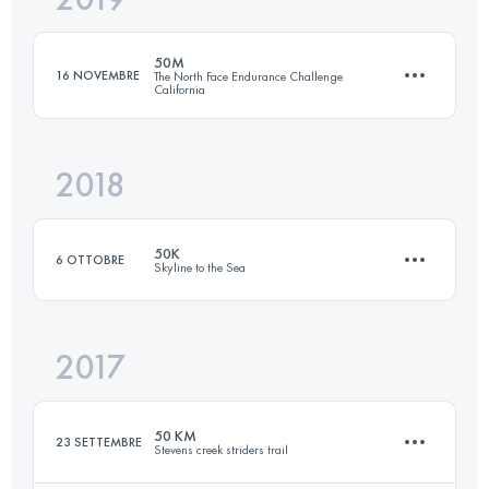
50M
16 NOVEMBRE
The North Face Endurance Challenge
California
Accedi per visualizzare l'UTMB Index
2018
82.3 KM
2810 M+
50K
6 OTTOBRE
Skyline to the Sea
Accedi per visualizzare l'UTMB Index
2017
50 KM
914 M+
50 KM
23 SETTEMBRE
Stevens creek striders trail
Accedi per visualizzare l'UTMB Index