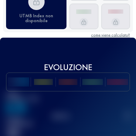
UTMB Index non
disponibile
come viene calcolato?
EVOLUZIONE
Miglior
punteggio UTMB
636
TOP
10
2
Gara(e)
completata(e)
32