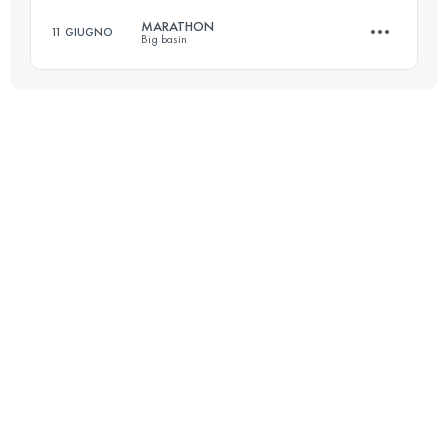
MARATHON
11 GIUGNO
Big basin
50 KM
1400 M+
42 KM
1000 M+
Accedi per visualizzare l'UTMB Index
Accedi per visualizzare l'UTMB Index