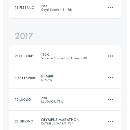
Accedi per visualizzare l'UTMB Index
28K
18 FEBBRAIO
Geyik Kosulari 1 - Feb
66.3 KM
3310 M+
Accedi per visualizzare l'UTMB Index
2017
28.9 KM
850 M+
Accedi per visualizzare l'UTMB Index
110K
21 OTTOBRE
Salomon Cappadocia Ultra-Trail®
Accedi per visualizzare l'UTMB Index
UTMB®
1 SETTEMBRE
UTMB®
114.3 KM
3360 M+
75K
15 LUGLIO
ULUDAGULTRA
171.2 KM
10170 M+
Accedi per visualizzare l'UTMB Index
OLYMPUS MARATHON
24 GIUGNO
OLYMPUS MARATHON
77.1 KM
3750 M+