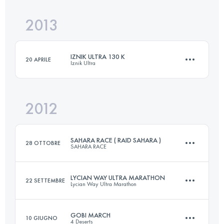
Accedi per visualizzare l'UTMB Index
2013
133 KM
2250 M+
Accedi per visualizzare l'UTMB Index
IZNIK ULTRA 130 K
20 APRILE
Iznik Ultra
Accedi per visualizzare l'UTMB Index
2012
130 KM
2250 M+
SAHARA RACE ( RAID SAHARA )
28 OTTOBRE
SAHARA RACE
Accedi per visualizzare l'UTMB Index
LYCIAN WAY ULTRA MARATHON
22 SETTEMBRE
Lycian Way Ultra Marathon
1 Tappe
80 KM
-1 M+
GOBI MARCH
10 GIUGNO
4 Deserts