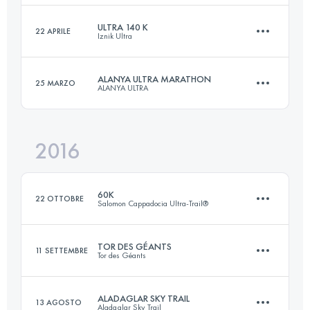
Accedi per visualizzare l'UTMB Index
ULTRA 140 K
22 APRILE
Iznik Ultra
44 KM
3270 M+
Accedi per visualizzare l'UTMB Index
ALANYA ULTRA MARATHON
25 MARZO
ALANYA ULTRA
138.8 KM
3460 M+
Accedi per visualizzare l'UTMB Index
2016
64 KM
3170 M+
Accedi per visualizzare l'UTMB Index
60K
22 OTTOBRE
Salomon Cappadocia Ultra-Trail®
Accedi per visualizzare l'UTMB Index
TOR DES GÉANTS
11 SETTEMBRE
Tor des Géants
59.1 KM
1650 M+
ALADAGLAR SKY TRAIL
13 AGOSTO
Aladaglar Sky Trail