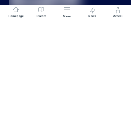
Homepage
Events
News
Accedi
Menu
UNISCITI A NOI
Sponsorizzazioni
Direttori di corsa
RIMANI IN CONTATTO
FAQ
Contattaci
MyUTMB+