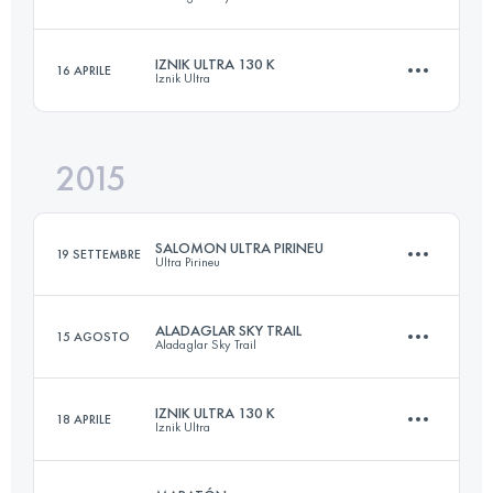
342.7 KM
27920 M+
Accedi per visualizzare l'UTMB Index
IZNIK ULTRA 130 K
16 APRILE
Iznik Ultra
47.4 KM
3500 M+
Accedi per visualizzare l'UTMB Index
2015
136.7 KM
3330 M+
Accedi per visualizzare l'UTMB Index
SALOMON ULTRA PIRINEU
19 SETTEMBRE
Ultra Pirineu
Accedi per visualizzare l'UTMB Index
ALADAGLAR SKY TRAIL
15 AGOSTO
Aladaglar Sky Trail
109.3 KM
6400 M+
IZNIK ULTRA 130 K
18 APRILE
Iznik Ultra
46.8 KM
3040 M+
Accedi per visualizzare l'UTMB Index