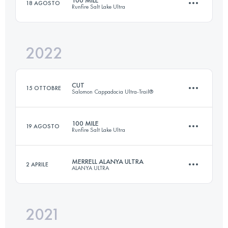
18 AGOSTO
Runfire Salt Lake Ultra
118.9 KM
4037 M+
2022
159.9 KM
1600 M+
Accedi per visualizzare l'UTMB Index
CUT
15 OTTOBRE
Salomon Cappadocia Ultra-Trail®
Accedi per visualizzare l'UTMB Index
100 MILE
19 AGOSTO
Runfire Salt Lake Ultra
118.9 KM
4037 M+
MERRELL ALANYA ULTRA
2 APRILE
ALANYA ULTRA
159.9 KM
1600 M+
Accedi per visualizzare l'UTMB Index
2021
76 KM
4319 M+