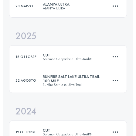
ALANYA ULTRA
28 MARZO
ALANYA ULTRA
2025
69.7 KM
3623 M+
CUT
18 OTTOBRE
Salomon Cappadocia Ultra-Trail®
Accedi per visualizzare l'UTMB Index
RUNFIRE SALT LAKE ULTRA TRAIL
22 AGOSTO
100 MILE
Runfire Salt Lake Ultra Trail
118.2 KM
3730 M+
2024
160 KM
1 M+
Accedi per visualizzare l'UTMB Index
CUT
19 OTTOBRE
Salomon Cappadocia Ultra-Trail®