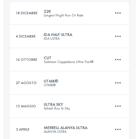
Accedi per visualizzare l'UTMB Index
22K
18 DICEMBRE
Longest Night Run Or Ride
Accedi per visualizzare l'UTMB Index
IDA HALF ULTRA
4 DICEMBRE
IDA ULTRA
21.5 KM
610 M+
CUT
16 OTTOBRE
Salomon Cappadocia Ultra-Trail®
66 KM
2670 M+
Accedi per visualizzare l'UTMB Index
UTMB®
27 AGOSTO
UTMB®
120.3 KM
3903 M+
Accedi per visualizzare l'UTMB Index
ULTRA SKY
15 MAGGIO
Tahtali Run To Sky
172.1 KM
10055 M+
Accedi per visualizzare l'UTMB Index
MERRELL ALANYA ULTRA
3 APRILE
ALANYA ULTRA
116 KM
4500 M+