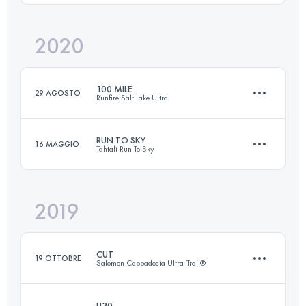
Accedi per visualizzare l'UTMB Index
2020
76.1 KM
4030 M+
Accedi per visualizzare l'UTMB Index
100 MILE
29 AGOSTO
Runfire Salt Lake Ultra
Accedi per visualizzare l'UTMB Index
RUN TO SKY
16 MAGGIO
Tahtali Run To Sky
160.1 KM
2770 M+
2019
27.6 KM
2660 M+
Accedi per visualizzare l'UTMB Index
CUT
19 OTTOBRE
Salomon Cappadocia Ultra-Trail®
Accedi per visualizzare l'UTMB Index
U30