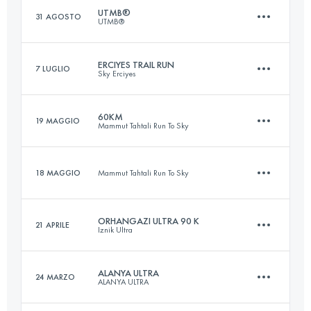
UTMB®
31 AGOSTO
UTMB®
119.3 KM
3730 M+
Accedi per visualizzare l'UTMB Index
ERCIYES TRAIL RUN
7 LUGLIO
Sky Erciyes
170 KM
9990 M+
Accedi per visualizzare l'UTMB Index
60KM
19 MAGGIO
Mammut Tahtali Run To Sky
25 KM
1260 M+
Accedi per visualizzare l'UTMB Index
18 MAGGIO
Mammut Tahtali Run To Sky
59.3 KM
3620 M+
Accedi per visualizzare l'UTMB Index
ORHANGAZI ULTRA 90 K
21 APRILE
Iznik Ultra
6.4 KM
1180 M+
Accedi per visualizzare l'UTMB Index
ALANYA ULTRA
24 MARZO
ALANYA ULTRA
85.2 KM
2540 M+