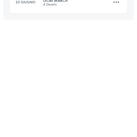
GOBI MARCH
25 GIUGNO
4 Deserts
1 Tappe
68 KM
800 M+
1 Tappe
79 KM
-1 M+
Accedi per visualizzare l'UTMB Index
Accedi per visualizzare l'UTMB Index