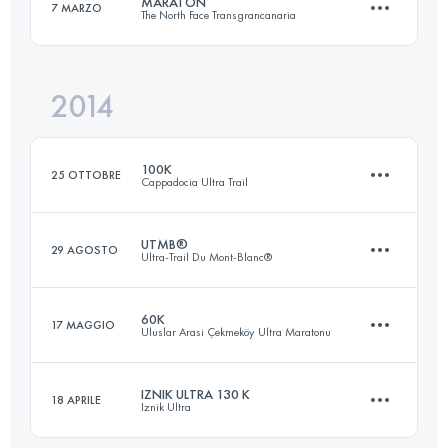
MARATÓN
7 MARZO
The North Face Transgrancanaria
131.2 KM
2840 M+
Accedi per visualizzare l'UTMB Index
2014
46 KM
1130 M+
Accedi per visualizzare l'UTMB Index
100K
25 OTTOBRE
Cappadocia Ultra Trail
Accedi per visualizzare l'UTMB Index
UTMB®
29 AGOSTO
Ultra-Trail Du Mont-Blanc®
110.8 KM
3358 M+
60K
17 MAGGIO
Uluslar Arasi Çekmeköy Ultra Maratonu
167.7 KM
9618 M+
Accedi per visualizzare l'UTMB Index
IZNIK ULTRA 130 K
18 APRILE
Iznik Ultra
60 KM
1600 M+