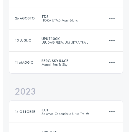
Accedi per visualizzare l'UTMB Index
TDS
26 AGOSTO
HOKA UTMB Mont-Blanc
118.9 KM
4037 M+
UPUT100K
13 LUGLIO
ULUDAG PREMIUM ULTRA TRAIL
148 KM
9300 M+
Accedi per visualizzare l'UTMB Index
BERG SKY RACE
11 MAGGIO
Merrell Run To Sky
95.7 KM
4854 M+
Accedi per visualizzare l'UTMB Index
2023
65 KM
4120 M+
Accedi per visualizzare l'UTMB Index
CUT
14 OTTOBRE
Salomon Cappadocia Ultra-Trail®
Accedi per visualizzare l'UTMB Index
100 MILE