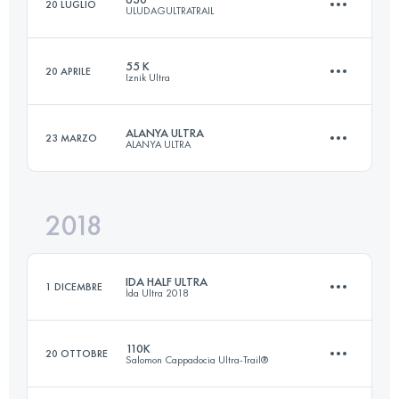
20 LUGLIO
ULUDAGULTRATRAIL
119.3 KM
3670 M+
55 K
20 APRILE
Iznik Ultra
29.8 KM
930 M+
Accedi per visualizzare l'UTMB Index
ALANYA ULTRA
23 MARZO
ALANYA ULTRA
56.7 KM
1870 M+
Accedi per visualizzare l'UTMB Index
2018
74.5 KM
3830 M+
Accedi per visualizzare l'UTMB Index
IDA HALF ULTRA
1 DICEMBRE
İda Ultra 2018
Accedi per visualizzare l'UTMB Index
110K
20 OTTOBRE
Salomon Cappadocia Ultra-Trail®
62.7 KM
2560 M+