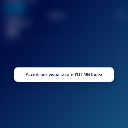
636
TOP
10
2
Gara(e)
completata(e)
32
Accedi per visualizzare l'UTMB Index