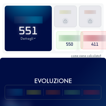
551
Dettagli
550
411
come viene calcolato?
EVOLUZIONE
Miglior
punteggio UTMB