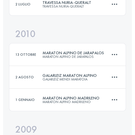
TRAVESSA NURIA-QUERALT
2 LUGLIO
TRAVESSA NURIA-QUERALT
50 KM
2700 M+
Accedi per visualizzare l'UTMB Index
2010
90.7 KM
5830 M+
Accedi per visualizzare l'UTMB Index
MARATON ALPINO DE JARAPALOS
13 OTTOBRE
MARATON ALPINO DE JARAPALOS
Accedi per visualizzare l'UTMB Index
GALARLEIZ MARATON ALPINO
2 AGOSTO
GALARLEIZ MENDI MARATOIA
42.7 KM
2300 M+
MARATON ALPINO MADRILENO
1 GENNAIO
MARATON ALPINO MADRILENO
42.2 KM
1710 M+
Accedi per visualizzare l'UTMB Index
2009
42 KM
2650 M+