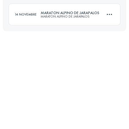
Accedi per visualizzare l'UTMB Index
MARATON ALPINO DE JARAPALOS
14 NOVEMBRE
MARATON ALPINO DE JARAPALOS
Accedi per visualizzare l'UTMB Index
42.7 KM
2300 M+
Accedi per visualizzare l'UTMB Index