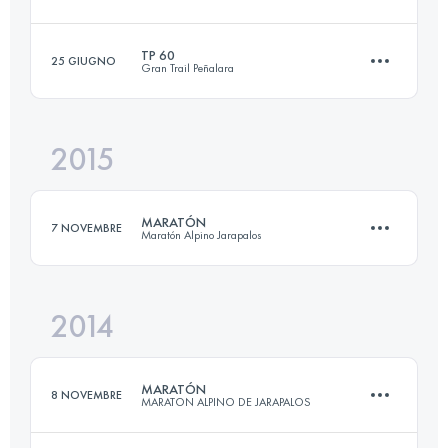
Accedi per visualizzare l'UTMB Index
TP 60
25 GIUGNO
Gran Trail Peñalara
43.7 KM
2370 M+
2015
63.6 KM
2760 M+
Accedi per visualizzare l'UTMB Index
MARATÓN
7 NOVEMBRE
Maratón Alpino Jarapalos
Accedi per visualizzare l'UTMB Index
2014
41 KM
1900 M+
MARATÓN
8 NOVEMBRE
MARATON ALPINO DE JARAPALOS
Accedi per visualizzare l'UTMB Index