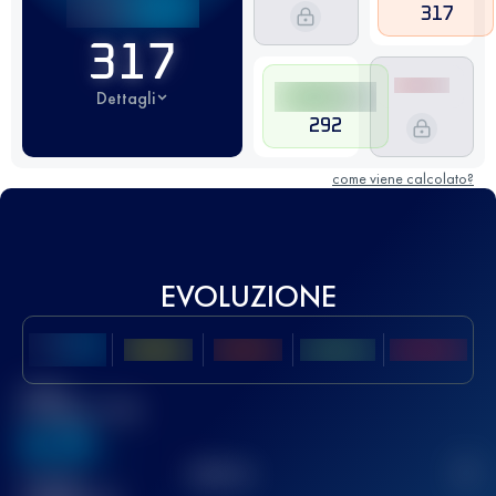
317
317
Dettagli
292
come viene calcolato?
EVOLUZIONE
Miglior
punteggio UTMB
636
TOP
10
2
Gara(e)