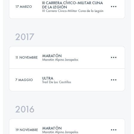
III CARRERA CÍVICO-MILITAR CUNA
17 MARZO
DE LA LEGIÓN
III Carrera Cívico-Militar Cuna de la Legión
45.4 KM
2780 M+
Accedi per visualizzare l'UTMB Index
2017
49.6 KM
1450 M+
Accedi per visualizzare l'UTMB Index
MARATÓN
11 NOVEMBRE
Maratón Alpino Jarapalos
Accedi per visualizzare l'UTMB Index
ULTRA
7 MAGGIO
Trail De Los Castillos
43.5 KM
2390 M+
2016
61.3 KM
1800 M+
Accedi per visualizzare l'UTMB Index
MARATÓN
19 NOVEMBRE
Maratón Alpino Jarapalos