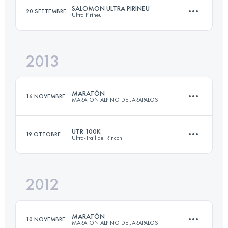
SALOMON ULTRA PIRINEU
20 SETTEMBRE
Ultra Pirineu
41 KM
1900 M+
2013
104.2 KM
6361 M+
Accedi per visualizzare l'UTMB Index
MARATÓN
16 NOVEMBRE
MARATON ALPINO DE JARAPALOS
Accedi per visualizzare l'UTMB Index
UTR 100K
19 OTTOBRE
Ultra-Trail del Rincon
43.8 KM
2370 M+
2012
100 KM
3700 M+
Accedi per visualizzare l'UTMB Index
MARATÓN
10 NOVEMBRE
MARATON ALPINO DE JARAPALOS