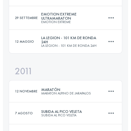
Accedi per visualizzare l'UTMB Index
EMOTION EXTREME
29 SETTEMBRE
ULTRAMARATON
EMOTION EXTREME
41 KM
2500 M+
LA LEGION - 101 KM DE RONDA
12 MAGGIO
24H
LA LEGION - 101 KM DE RONDA 24H
67 KM
3300 M+
Accedi per visualizzare l'UTMB Index
2011
101 KM
2600 M+
Accedi per visualizzare l'UTMB Index
MARATÓN
12 NOVEMBRE
MARATON ALPINO DE JARAPALOS
Accedi per visualizzare l'UTMB Index
SUBIDA AL PICO VELETA
7 AGOSTO
SUBIDA AL PICO VELETA
41 KM
2500 M+