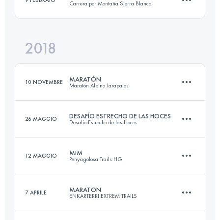
Carrera por Montaña Sierra Blanca
44 KM
2370 M+
2018
13.2 KM
770 M+
Accedi per visualizzare l'UTMB Index
MARATÓN
10 NOVEMBRE
Maratón Alpino Jarapalos
Accedi per visualizzare l'UTMB Index
DESAFÍO ESTRECHO DE LAS HOCES
26 MAGGIO
Desafío Estrecho de las Hoces
43.5 KM
2390 M+
MIM
12 MAGGIO
Penyagolosa Trails HG
107.8 KM
3810 M+
Accedi per visualizzare l'UTMB Index
MARATON
7 APRILE
ENKARTERRI EXTREM TRAILS
59.2 KM
3230 M+
Accedi per visualizzare l'UTMB Index