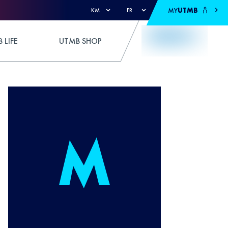
MY
UTMB
KM
FR
 LIFE
UTMB SHOP