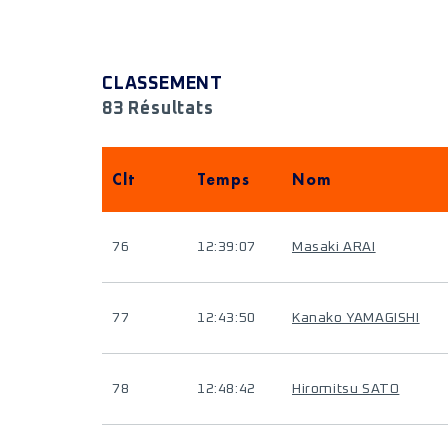
CLASSEMENT
83 Résultats
Clt
Temps
Nom
76
12:39:07
Masaki ARAI
77
12:43:50
Kanako YAMAGISHI
78
12:48:42
Hiromitsu SATO