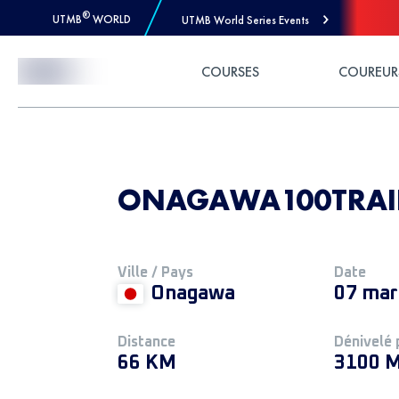
®
UTMB
WORLD
UTMB World Series Events
Skip to Content
COURSES
COUREUR
ONAGAWA100TRAILS
Ville / Pays
Date
Onagawa
07 mar
Distance
Dénivelé 
66 KM
3100 