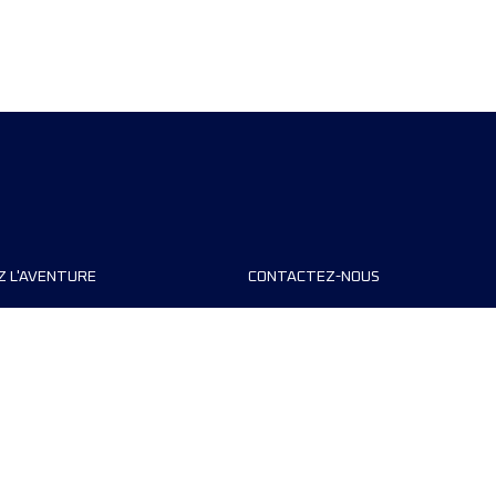
Z L'AVENTURE
CONTACTEZ-NOUS
teurs de course
FAQ
s
Contact
MyUTMB+