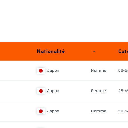
Nationalité
Cat
Japon
Homme
60-6
Japon
Femme
45-4
Japon
Homme
50-5