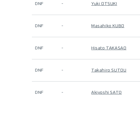
DNF
-
Yuki OTSUKI
DNF
-
Masahiko KUBO
DNF
-
Hisato TAKASAO
DNF
-
Takahiro SUTOU
DNF
-
Akiyoshi SATO