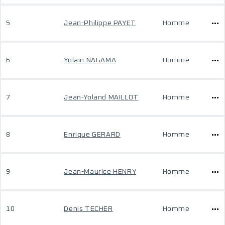
5
Jean-Philippe PAYET
Homme
6
Yolain NAGAMA
Homme
7
Jean-Yoland MAILLOT
Homme
8
Enrique GERARD
Homme
9
Jean-Maurice HENRY
Homme
10
Denis TECHER
Homme