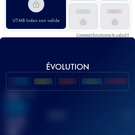
UTMB Index non valide
Comment fonctionne le calcul ?
ÉVOLUTION
Meilleur Score
UTMB
636
TOP
10
2
Course(s)
terminée(s)
32