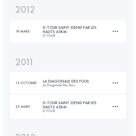
2012
25 KM
1500 M+
Connectez-vous pour voir l'UTMB Index
D-TOUR SAINT-DENIS PAR LES
18 MARS
HAUTS 45KM
D-TOUR
Connectez-vous pour voir l'UTMB Index
2011
45 KM
2000 M+
LA DIAGONALE DES FOUS
13 OCTOBRE
La Diagonale Des Fous
Connectez-vous pour voir l'UTMB Index
D-TOUR SAINT-DENIS PAR LES
23 MARS
HAUTS 45KM
D-TOUR
163.5 KM
9740 M+