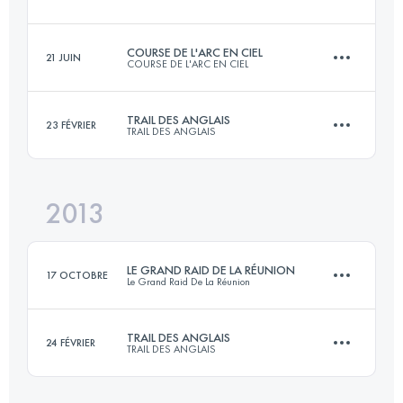
Connectez-vous pour voir l'UTMB Index
COURSE DE L'ARC EN CIEL
21 JUIN
COURSE DE L'ARC EN CIEL
172.6 KM
9996 M+
TRAIL DES ANGLAIS
23 FÉVRIER
TRAIL DES ANGLAIS
62 KM
3500 M+
Connectez-vous pour voir l'UTMB Index
2013
26 KM
1135 M+
Connectez-vous pour voir l'UTMB Index
LE GRAND RAID DE LA RÉUNION
17 OCTOBRE
Le Grand Raid De La Réunion
Connectez-vous pour voir l'UTMB Index
TRAIL DES ANGLAIS
24 FÉVRIER
TRAIL DES ANGLAIS
164.6 KM
10100 M+