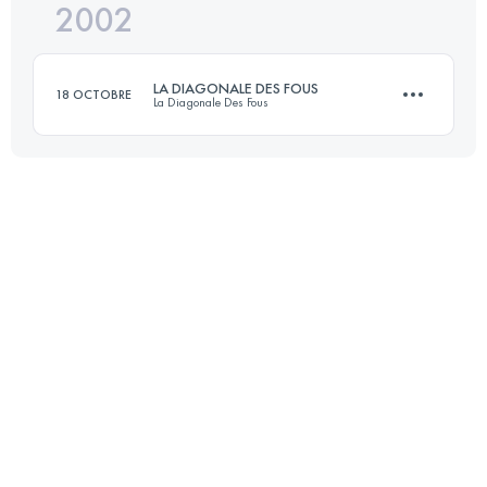
2002
140.2 KM
8000 M+
LA DIAGONALE DES FOUS
18 OCTOBRE
La Diagonale Des Fous
Connectez-vous pour voir l'UTMB Index
130 KM
7500 M+
Connectez-vous pour voir l'UTMB Index