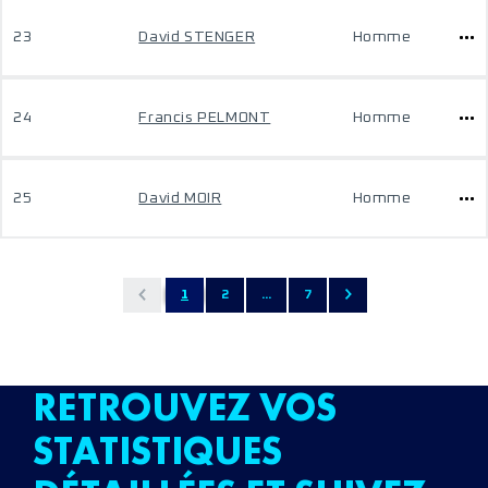
23
David STENGER
Homme
24
Francis PELMONT
Homme
25
David MOIR
Homme
1
2
...
7
RETROUVEZ VOS
STATISTIQUES