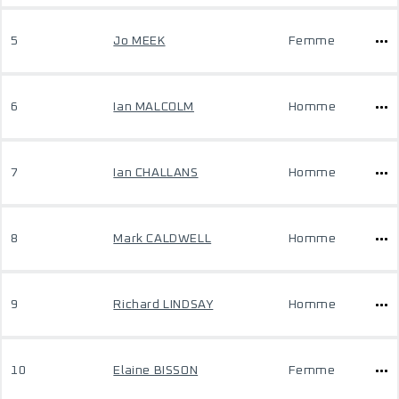
5
Jo MEEK
Femme
6
Ian MALCOLM
Homme
7
Ian CHALLANS
Homme
8
Mark CALDWELL
Homme
9
Richard LINDSAY
Homme
10
Elaine BISSON
Femme