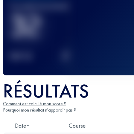
Course(s) terminée(s)
32
2
TOP
10
RÉSULTATS
Comment est calculé mon score ?
Pourquoi mon résultat n'apparaît pas ?
Date
Course