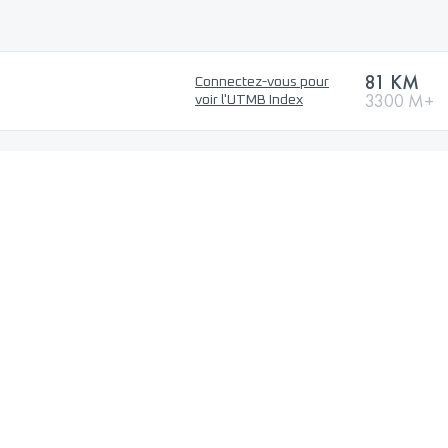
81 KM
Connectez-vous pour
3300 M+
voir l'UTMB Index