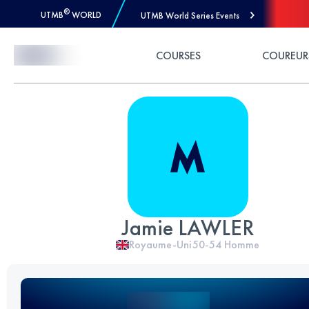
®
UTMB
WORLD
UTMB World Series Events
Skip to Content
COURSES
COUREUR
Jamie LAWLER
Royaume-Uni
50-54
Homme