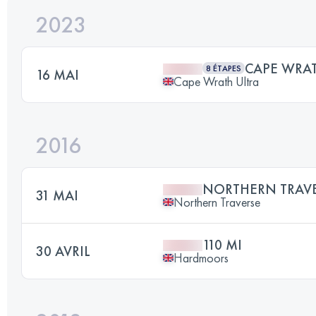
2023
CAPE WRAT
8 ÉTAPES
16 MAI
Cape Wrath Ultra
2016
NORTHERN TRAV
31 MAI
Northern Traverse
110 MI
30 AVRIL
Hardmoors