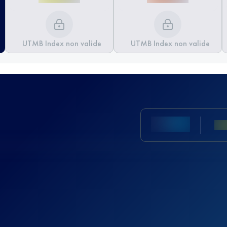
UTMB Index non valide
UTMB Index non valide