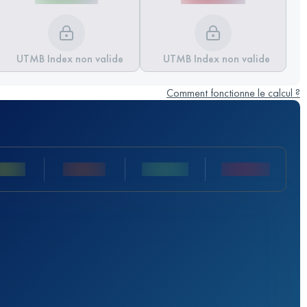
UTMB Index non valide
UTMB Index non valide
Comment fonctionne le calcul ?