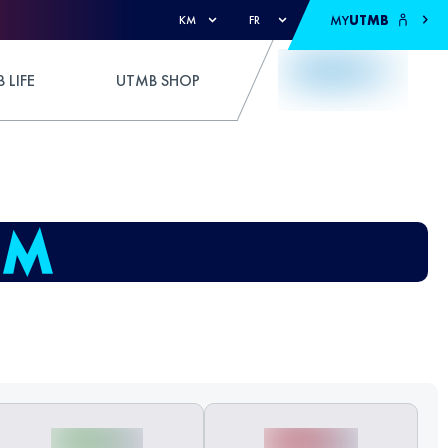
MY
UTMB
KM
FR
 LIFE
UTMB SHOP