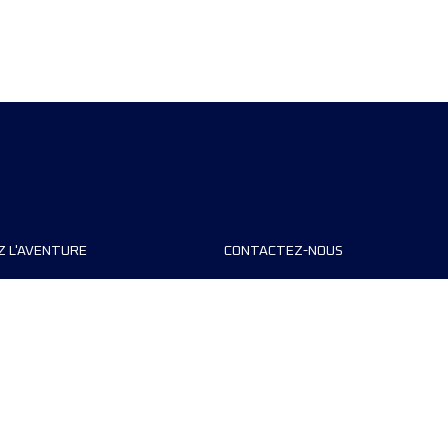
Z L'AVENTURE
CONTACTEZ-NOUS
teurs de course
FAQ
s
Contact
MyUTMB+