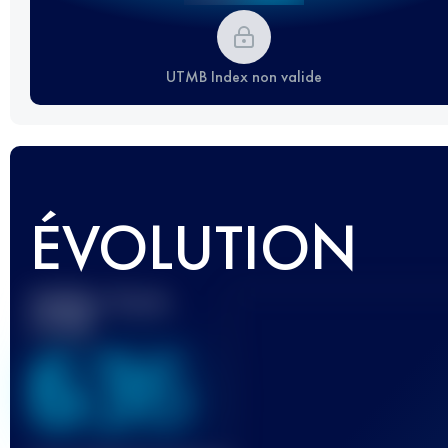
UTMB Index non valide
ÉVOLUTION
Meilleur Score
UTMB
636