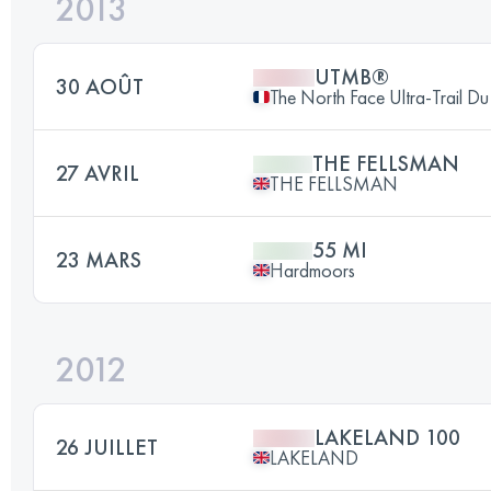
2013
UTMB®
30 AOÛT
The North Face Ultra-Trail 
THE FELLSMAN
27 AVRIL
THE FELLSMAN
55 MI
23 MARS
Hardmoors
2012
LAKELAND 100
26 JUILLET
LAKELAND