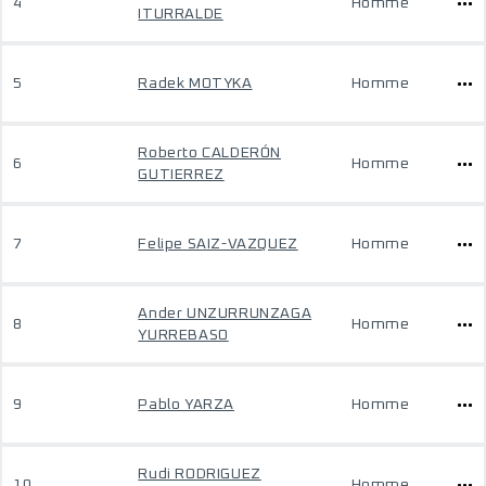
4
Homme
ITURRALDE
5
Radek MOTYKA
Homme
Roberto CALDERÓN
6
Homme
GUTIERREZ
7
Felipe SAIZ-VAZQUEZ
Homme
Ander UNZURRUNZAGA
8
Homme
YURREBASO
9
Pablo YARZA
Homme
Rudi RODRIGUEZ
10
Homme