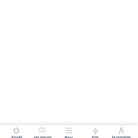
Accueil
Les courses
Actu
Se connecter
Menu