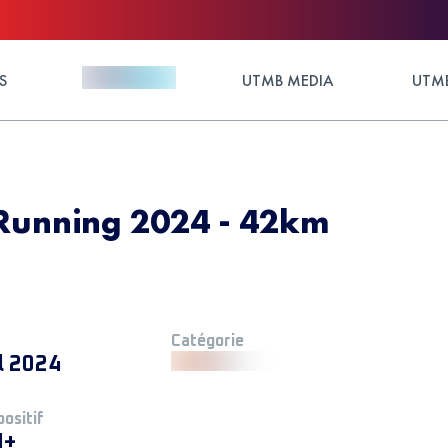
S
UTMB MEDIA
UTMB
 Running 2024 - 42km
Catégorie
l 2024
positif
M+