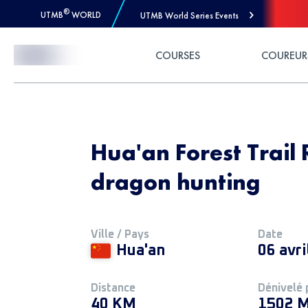
®
UTMB
WORLD
UTMB World Series Events
Skip to Content
COURSES
COUREUR
Hua'an Forest Trail
dragon hunting
Ville / Pays
Date
Hua'an
06 avri
Distance
Dénivelé 
40 KM
1502 