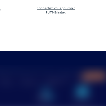
Connectez-vous pour voir
4
l'UTMB Index