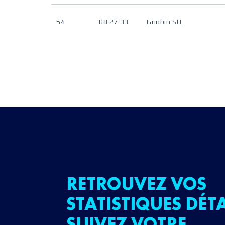
54
08:27:33
Guobin SU
RETROUVEZ VOS
STATISTIQUES DÉTA
SUIVEZ VOTRE