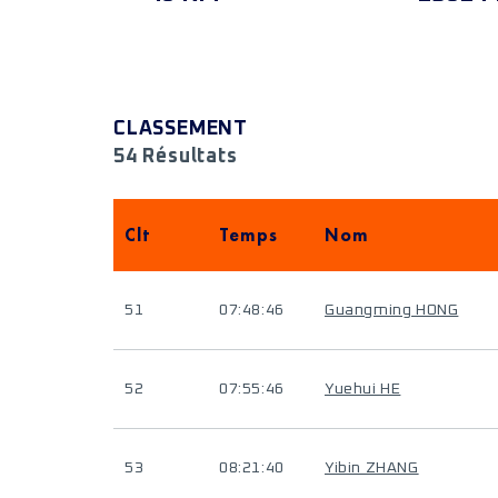
CLASSEMENT
54 Résultats
Clt
Temps
Nom
51
07:48:46
Guangming HONG
52
07:55:46
Yuehui HE
53
08:21:40
Yibin ZHANG