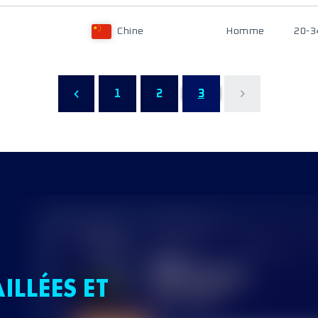
Chine
Homme
20-3
1
2
3
ILLÉES ET