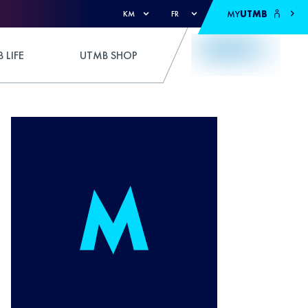
MY
UTMB
KM
FR
 LIFE
UTMB SHOP