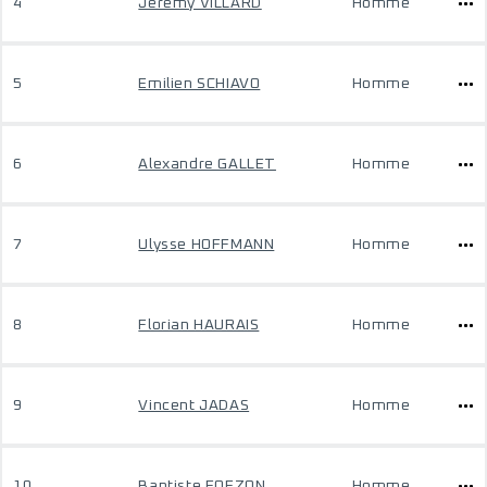
4
Jérémy VILLARD
Homme
5
Emilien SCHIAVO
Homme
6
Alexandre GALLET
Homme
7
Ulysse HOFFMANN
Homme
8
Florian HAURAIS
Homme
9
Vincent JADAS
Homme
10
Baptiste FOEZON
Homme