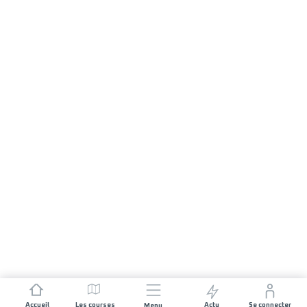
Accueil
Les courses
Actu
Se connecter
Menu