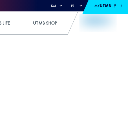
MY
UTMB
KM
FR
 LIFE
UTMB SHOP