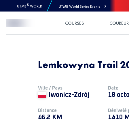
®
UTMB
WORLD
UTMB World Series Events
Skip to Content
COURSES
COUREUR
Lemkowyna Trail 2
Ville / Pays
Date
Iwonicz-Zdrój
18 oct
Distance
Dénivelé 
46.2 KM
1410 