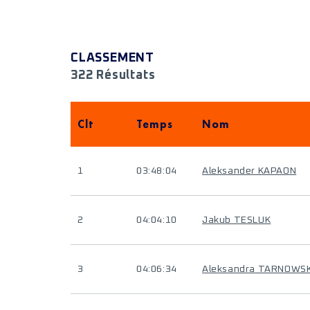
CLASSEMENT
322 Résultats
Clt
Temps
Nom
1
03:48:04
Aleksander KAPAON
2
04:04:10
Jakub TESLUK
3
04:06:34
Aleksandra TARNOWS