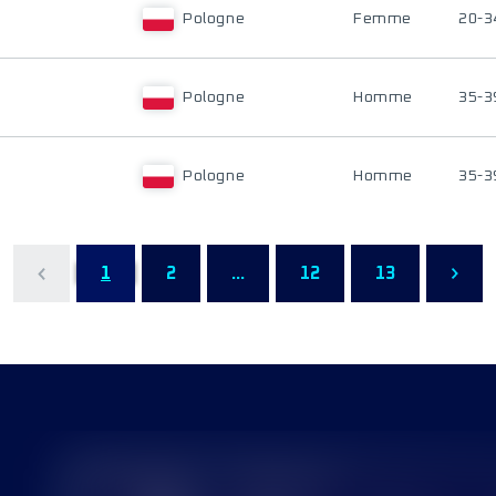
Pologne
Femme
20-3
Pologne
Homme
35-3
Pologne
Homme
35-3
1
2
...
12
13