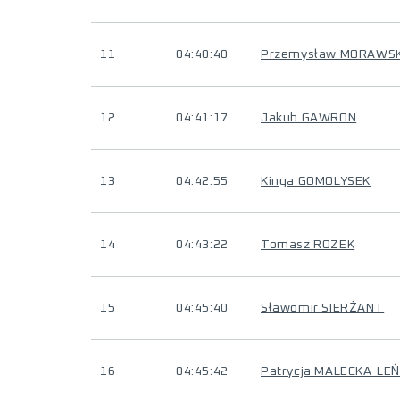
11
04:40:40
Przemysław MORAWSK
12
04:41:17
Jakub GAWRON
13
04:42:55
Kinga GOMOLYSEK
14
04:43:22
Tomasz ROZEK
15
04:45:40
Sławomir SIERŻANT
16
04:45:42
Patrycja MALECKA-LEŃ