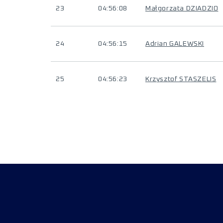
23
04:56:08
Małgorzata DZIADZIO
24
04:56:15
Adrian GALEWSKI
25
04:56:23
Krzysztof STASZELIS