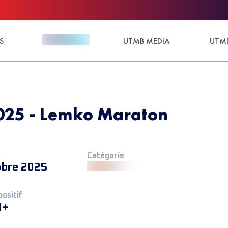
S
UTMB MEDIA
UTMB
025 - Lemko Maraton
Catégorie
obre 2025
positif
M+