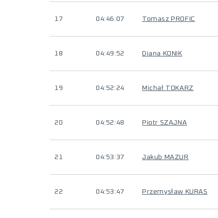
17
04:46:07
Tomasz PROFIC
18
04:49:52
Diana KONIK
19
04:52:24
Michał TOKARZ
20
04:52:48
Piotr SZAJNA
21
04:53:37
Jakub MAZUR
22
04:53:47
Przemysław KURAS