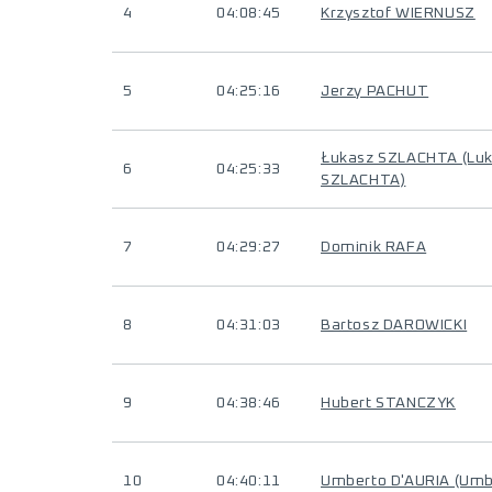
4
04:08:45
Krzysztof WIERNUSZ
5
04:25:16
Jerzy PACHUT
Łukasz SZLACHTA (Lu
6
04:25:33
SZLACHTA)
7
04:29:27
Dominik RAFA
8
04:31:03
Bartosz DAROWICKI
9
04:38:46
Hubert STANCZYK
10
04:40:11
Umberto D'AURIA (Umb