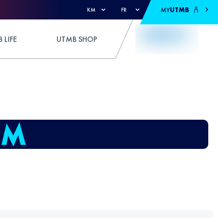
MY
UTMB
KM
FR
 LIFE
UTMB SHOP