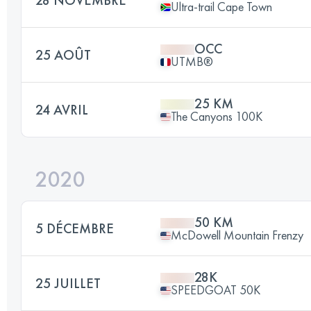
28 NOVEMBRE
Ultra-trail Cape Town
OCC
25 AOÛT
UTMB®
25 KM
24 AVRIL
The Canyons 100K
2020
50 KM
5 DÉCEMBRE
McDowell Mountain Frenzy
28K
25 JUILLET
SPEEDGOAT 50K