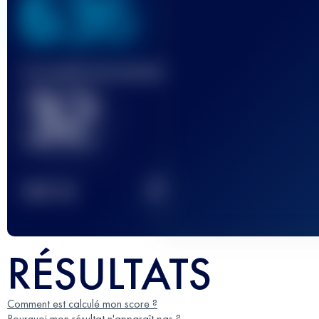
636
Course(s) terminée(s)
32
2
TOP
10
RÉSULTATS
Comment est calculé mon score ?
Pourquoi mon résultat n'apparaît pas ?