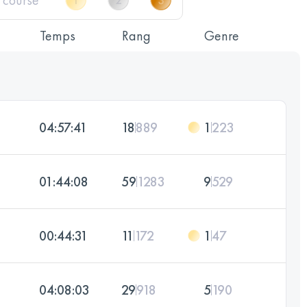
Temps
Rang
Genre
04:57:41
18
889
1
223
01:44:08
59
1283
9
529
00:44:31
11
172
1
47
04:08:03
29
918
5
190