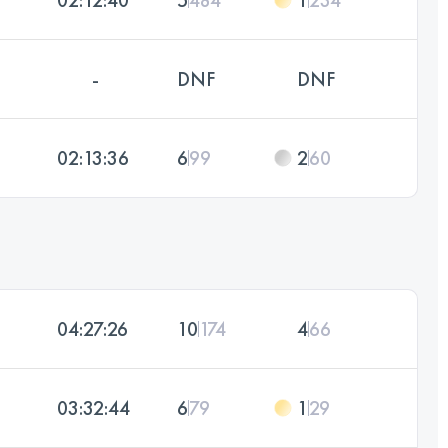
02:12:40
5
484
1
234
-
DNF
DNF
02:13:36
6
99
2
60
04:27:26
10
174
4
66
03:32:44
6
79
1
29