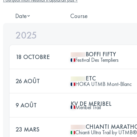
Date
Course
2025
BOFFI FIFTY
18 OCTOBRE
Festival Des Templiers
ETC
26 AOÛT
HOKA UTMB Mont-Blanc
KV DE MERIBEL
9 AOÛT
Meribel Trail
CHIANTI MARATHO
23 MARS
Chianti Ultra Trail by UTMB®