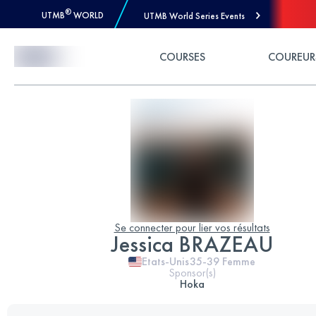
®
UTMB
WORLD
UTMB World Series Events
Skip to Content
COURSES
COUREUR
Se connecter pour lier vos résultats
Jessica BRAZEAU
Etats-Unis
35-39
Femme
Sponsor(s)
Hoka