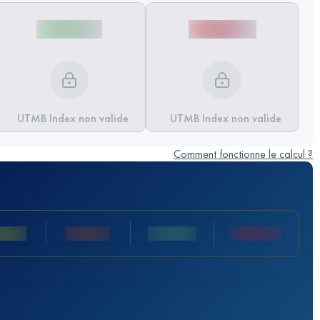
UTMB Index non valide
UTMB Index non valide
Comment fonctionne le calcul ?