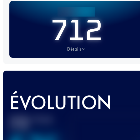
712
Détails
ÉVOLUTION
Meilleur Score
UTMB