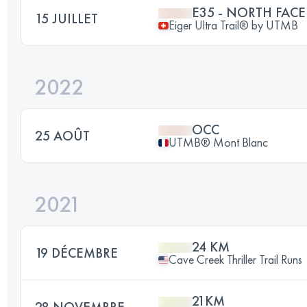
E35 - NORTH FACE
15 JUILLET
Eiger Ultra Trail® by UTMB
2022
OCC
25 AOÛT
UTMB® Mont Blanc
2021
24 KM
19 DÉCEMBRE
Cave Creek Thriller Trail Runs
21KM