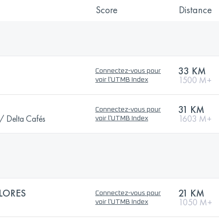
Score
Distance
33 KM
Connectez-vous pour
1500 M+
voir l'UTMB Index
31 KM
Connectez-vous pour
 Delta Cafés
1603 M+
voir l'UTMB Index
FLORES
21 KM
Connectez-vous pour
1050 M+
voir l'UTMB Index