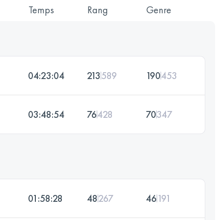
Temps
Rang
Genre
04:23:04
213
589
190
453
03:48:54
76
428
70
347
01:58:28
48
267
46
191