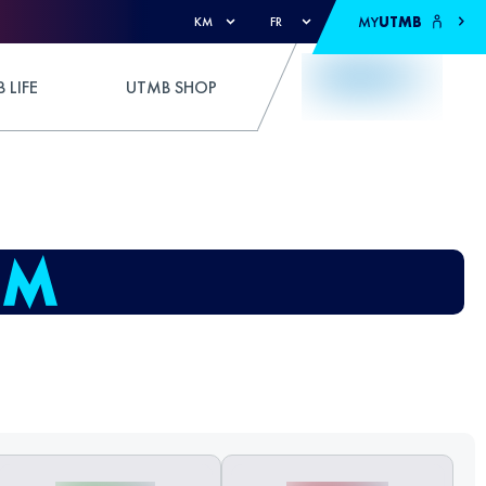
MY
UTMB
KM
FR
 LIFE
UTMB SHOP