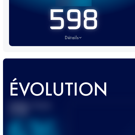
598
Détails
ÉVOLUTION
Meilleur Score
UTMB
636