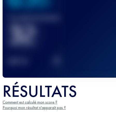
Course(s) terminée(s)
32
2
TOP
10
RÉSULTATS
Comment est calculé mon score ?
Pourquoi mon résultat n'apparaît pas ?