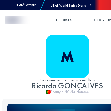
®
UTMB
WORLD
UTMB World Series Events
Skip to Content
COURSES
COUREUR
Se connecter pour lier vos résultats
Ricardo GONÇALVES
Portugal
50-54
Homme