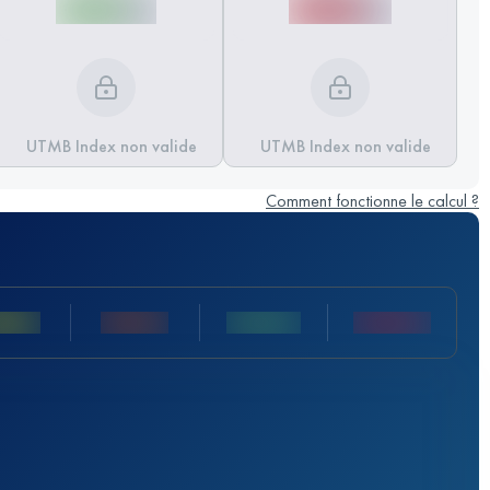
UTMB Index non valide
UTMB Index non valide
Comment fonctionne le calcul ?