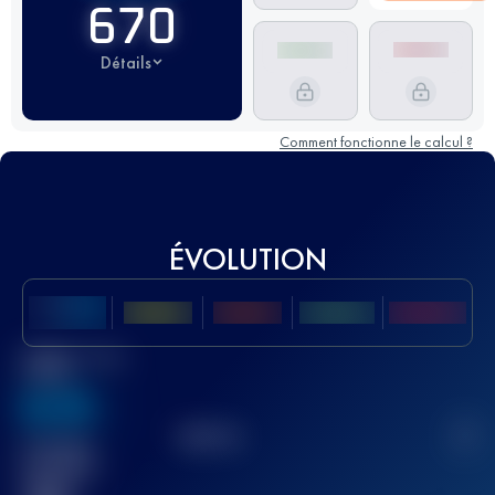
670
Détails
Comment fonctionne le calcul ?
ÉVOLUTION
Meilleur Score
UTMB
636
TOP
10
2
Course(s)
terminée(s)