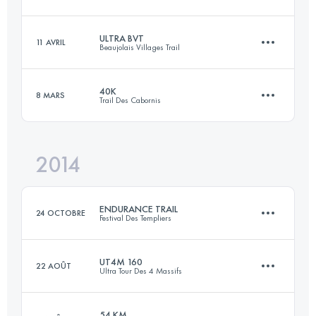
111 KM
7150 M+
ULTRA BVT
11 AVRIL
Beaujolais Villages Trail
43 KM
1050 M+
Connectez-vous pour voir l'UTMB Index
40K
8 MARS
Trail Des Cabornis
112.8 KM
4710 M+
Connectez-vous pour voir l'UTMB Index
2014
40 KM
2000 M+
Connectez-vous pour voir l'UTMB Index
ENDURANCE TRAIL
24 OCTOBRE
Festival Des Templiers
Connectez-vous pour voir l'UTMB Index
UT4M 160
22 AOÛT
Ultra Tour Des 4 Massifs
100.2 KM
4820 M+
54 KM