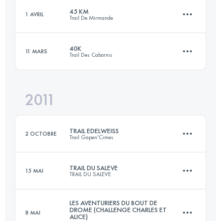
45 KM
1 AVRIL
Trail De Mirmande
54 KM
2400 M+
Connectez-vous pour voir l'UTMB Index
40K
11 MARS
Trail Des Cabornis
45 KM
2000 M+
Connectez-vous pour voir l'UTMB Index
2011
40 KM
2200 M+
Connectez-vous pour voir l'UTMB Index
TRAIL EDELWEISS
2 OCTOBRE
Trail Gapen'Cimes
Connectez-vous pour voir l'UTMB Index
TRAIL DU SALEVE
15 MAI
TRAIL DU SALEVE
45.3 KM
3210 M+
LES AVENTURIERS DU BOUT DE
DROME (CHALLENGE CHARLES ET
8 MAI
ALICE)
38 KM
1900 M+