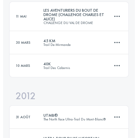
Connectez-vous pour voir l'UTMB Index
LES AVENTURIERS DU BOUT DE
DROME (CHALLENGE CHARLES ET
11 MAI
ALICE)
CHALLENGE DU VAL DE DROME
Connectez-vous pour voir l'UTMB Index
45 KM
30 MARS
Trail De Mirmande
105 KM
6600 M+
40K
10 MARS
Trail Des Cabornis
43 KM
1800 M+
Connectez-vous pour voir l'UTMB Index
2012
40 KM
2200 M+
Connectez-vous pour voir l'UTMB Index
UTMB®
31 AOÛT
The North Face Ultra-Trail Du Mont-Blanc®
Connectez-vous pour voir l'UTMB Index