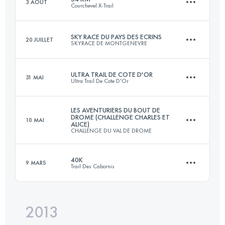
3 AOÛT
Courchevel X-Trail
165.4 KM
10550 M+
Connectez-vous pour voir l'UTMB Index
SKY RACE DU PAYS DES ECRINS
20 JUILLET
SKYRACE DE MONTGENEVRE
54 KM
4400 M+
Connectez-vous pour voir l'UTMB Index
ULTRA TRAIL DE COTE D'OR
31 MAI
Ultra Trail De Cote D'Or
48 KM
3200 M+
Connectez-vous pour voir l'UTMB Index
LES AVENTURIERS DU BOUT DE
DROME (CHALLENGE CHARLES ET
10 MAI
ALICE)
103.7 KM
3180 M+
CHALLENGE DU VAL DE DROME
Connectez-vous pour voir l'UTMB Index
40K
9 MARS
Trail Des Cabornis
105 KM
6600 M+
Connectez-vous pour voir l'UTMB Index
2013
40 KM
2200 M+