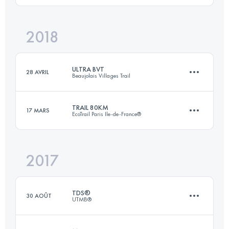
2018
Connectez-vous pour voir l'UTMB Index
81.9 KM
3800 M+
Connectez-vous pour voir l'UTMB Index
ULTRA BVT
28 AVRIL
Beaujolais Villages Trail
Connectez-vous pour voir l'UTMB Index
TRAIL 80KM
17 MARS
EcoTrail Paris Ile-de-France®
79.7 KM
3850 M+
2017
79.6 KM
1410 M+
Connectez-vous pour voir l'UTMB Index
TDS®
30 AOÛT
UTMB®
Connectez-vous pour voir l'UTMB Index