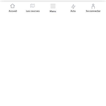
Accueil
Les courses
Actu
Se connecter
Menu
REJOIGNEZ L'AVENTURE
Organisateurs de course
Carrières