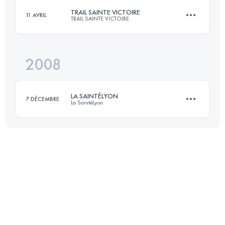
TRAIL SAINTE VICTOIRE
11 AVRIL
TRAIL SAINTE VICTOIRE
72.5 KM
4096 M+
Connectez-vous pour voir l'UTMB Index
2008
52 KM
2800 M+
Connectez-vous pour voir l'UTMB Index
LA SAINTÉLYON
7 DÉCEMBRE
La SaintéLyon
Connectez-vous pour voir l'UTMB Index
70 KM
1500 M+
Connectez-vous pour voir l'UTMB Index