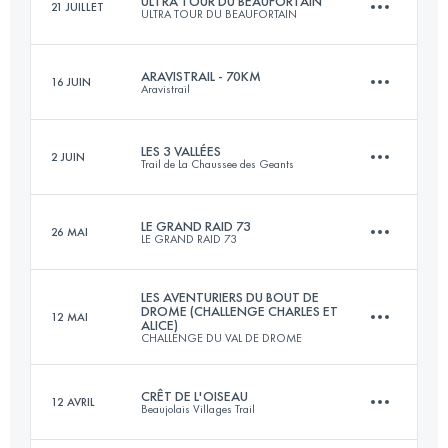
ULTRA TOUR DU BEAUFORTAIN
21 JUILLET
ULTRA TOUR DU BEAUFORTAIN
105 KM
5900 M+
ARAVISTRAIL - 70KM
16 JUIN
Aravistrail
103.5 KM
6300 M+
Connectez-vous pour voir l'UTMB Index
LES 3 VALLÉES
2 JUIN
Trail de La Chaussee des Geants
80 KM
7000 M+
Connectez-vous pour voir l'UTMB Index
LE GRAND RAID 73
26 MAI
LE GRAND RAID 73
53 KM
2990 M+
Connectez-vous pour voir l'UTMB Index
LES AVENTURIERS DU BOUT DE
DROME (CHALLENGE CHARLES ET
12 MAI
ALICE)
73.5 KM
5200 M+
CHALLENGE DU VAL DE DROME
Connectez-vous pour voir l'UTMB Index
CRÊT DE L'OISEAU
12 AVRIL
Beaujolais Villages Trail
105 KM
6600 M+
Connectez-vous pour voir l'UTMB Index