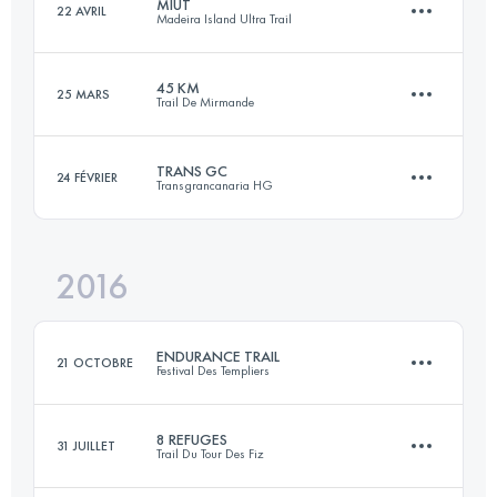
MIUT
22 AVRIL
Madeira Island Ultra Trail
119.2 KM
7090 M+
45 KM
25 MARS
Trail De Mirmande
111.8 KM
7060 M+
Connectez-vous pour voir l'UTMB Index
TRANS GC
24 FÉVRIER
Transgrancanaria HG
46.2 KM
2290 M+
Connectez-vous pour voir l'UTMB Index
2016
123.7 KM
6810 M+
Connectez-vous pour voir l'UTMB Index
ENDURANCE TRAIL
21 OCTOBRE
Festival Des Templiers
Connectez-vous pour voir l'UTMB Index
8 REFUGES
31 JUILLET
Trail Du Tour Des Fiz
100 KM
4910 M+