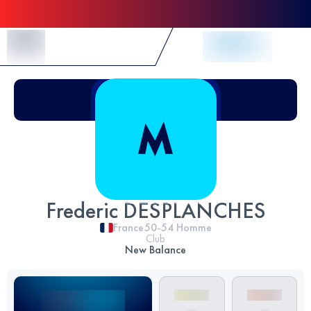
Skip to Content
Frederic DESPLANCHES
France
50-54
Homme
Club
New Balance