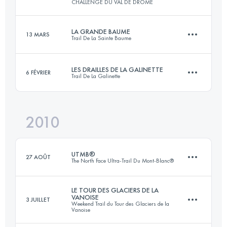
CHALLENGE DU VAL DE DROME
Connectez-vous pour voir l'UTMB Index
LA GRANDE BAUME
13 MARS
Trail De La Sainte Baume
108 KM
5900 M+
Connectez-vous pour voir l'UTMB Index
LES DRAILLES DE LA GALINETTE
6 FÉVRIER
Trail De La Galinette
44 KM
2400 M+
Connectez-vous pour voir l'UTMB Index
2010
37 KM
2100 M+
Connectez-vous pour voir l'UTMB Index
UTMB®
27 AOÛT
The North Face Ultra-Trail Du Mont-Blanc®
Connectez-vous pour voir l'UTMB Index
LE TOUR DES GLACIERS DE LA
VANOISE
3 JUILLET
Weekend Trail du Tour des Glaciers de la
89 KM
5095 M+
Vanoise