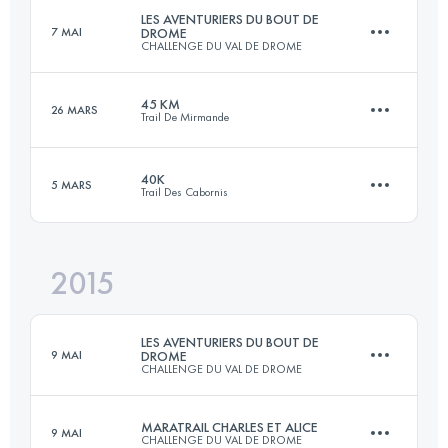
LES AVENTURIERS DU BOUT DE
7 MAI
DROME
CHALLENGE DU VAL DE DROME
60.5 KM
4700 M+
Connectez-vous pour voir l'UTMB Index
45 KM
26 MARS
Trail De Mirmande
125 KM
7470 M+
Connectez-vous pour voir l'UTMB Index
40K
5 MARS
Trail Des Cabornis
48.3 KM
2040 M+
Connectez-vous pour voir l'UTMB Index
2015
40 KM
2100 M+
Connectez-vous pour voir l'UTMB Index
LES AVENTURIERS DU BOUT DE
9 MAI
DROME
CHALLENGE DU VAL DE DROME
Connectez-vous pour voir l'UTMB Index
MARATRAIL CHARLES ET ALICE
9 MAI
CHALLENGE DU VAL DE DROME