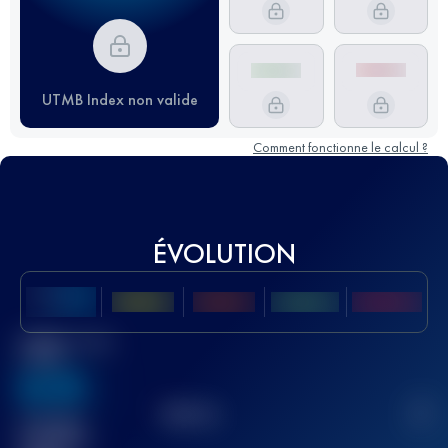
UTMB Index non valide
Comment fonctionne le calcul ?
ÉVOLUTION
Meilleur Score
UTMB
636
TOP
10
2
Course(s)
terminée(s)