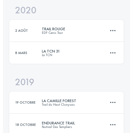
2020
72.5 KM
3760 M+
TRAIL ROUGE
2 AOÛT
EDF Cenis Tour
Connectez-vous pour voir l'UTMB Index
LA TCN 31
8 MARS
La TCN
59.3 KM
3410 M+
2019
31.2 KM
1300 M+
Connectez-vous pour voir l'UTMB Index
LA CAMILLE FOREST
19 OCTOBRE
Trail du Haut Clunysois
Connectez-vous pour voir l'UTMB Index
ENDURANCE TRAIL
18 OCTOBRE
Festival Des Templiers
69.5 KM
2440 M+