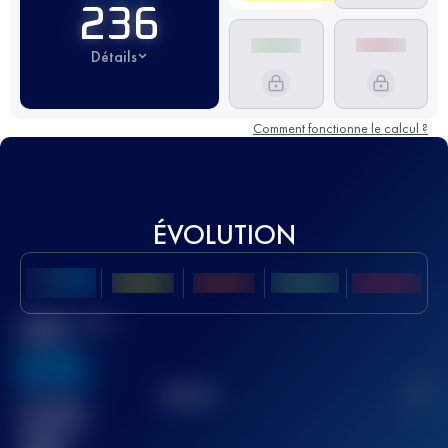
236
Détails
Comment fonctionne le calcul ?
ÉVOLUTION
Meilleur Score
UTMB
636
TOP
10
2
Course(s)
terminée(s)