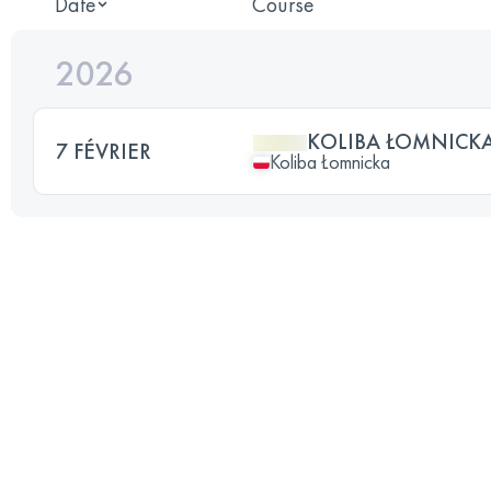
Date
Course
2026
KOLIBA ŁOMNICK
7 FÉVRIER
Koliba Łomnicka