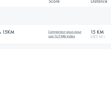
Score
Distance
A 15KM
15 KM
Connectez-vous pour
683 M+
voir l'UTMB Index