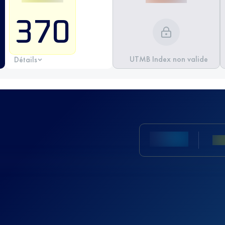
370
UTMB Index non valide
Détails