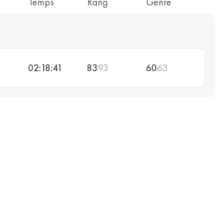
Temps
Rang
Genre
02:18:41
83
93
60
63