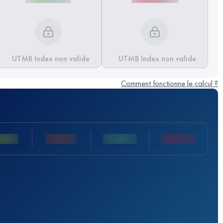
UTMB Index non valide
UTMB Index non valide
Comment fonctionne le calcul ?