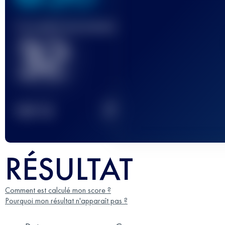
Course(s) terminée(s)
32
2
TOP
10
RÉSULTAT
Comment est calculé mon score ?
Pourquoi mon résultat n'apparaît pas ?