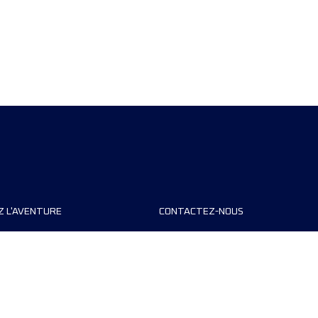
Z L'AVENTURE
CONTACTEZ-NOUS
teurs de course
FAQ
s
Contact
MyUTMB+