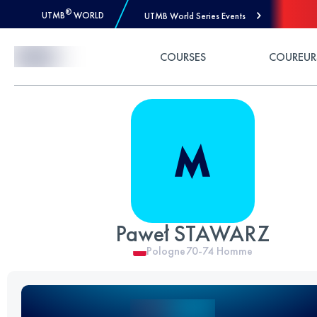
®
UTMB
WORLD
UTMB World Series Events
Skip to Content
COURSES
COUREUR
Paweł STAWARZ
Pologne
70-74
Homme