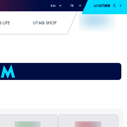
MY
UTMB
KM
FR
 LIFE
UTMB SHOP