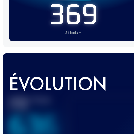
369
Détails
ÉVOLUTION
Meilleur Score
UTMB
636