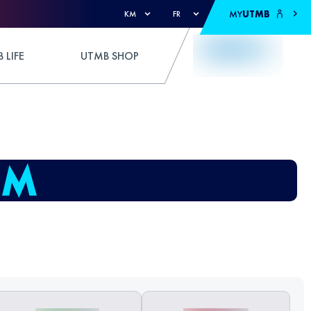
MY
UTMB
KM
FR
 LIFE
UTMB SHOP