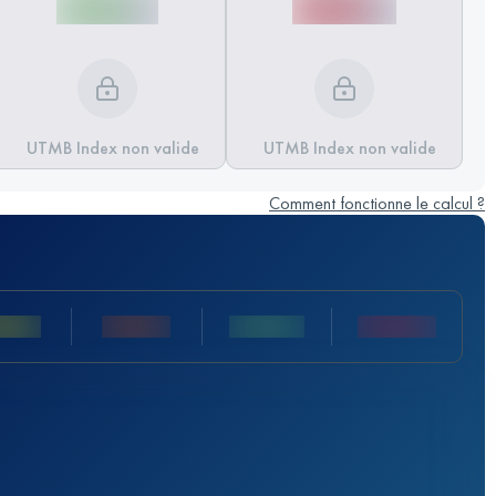
UTMB Index non valide
UTMB Index non valide
Comment fonctionne le calcul ?