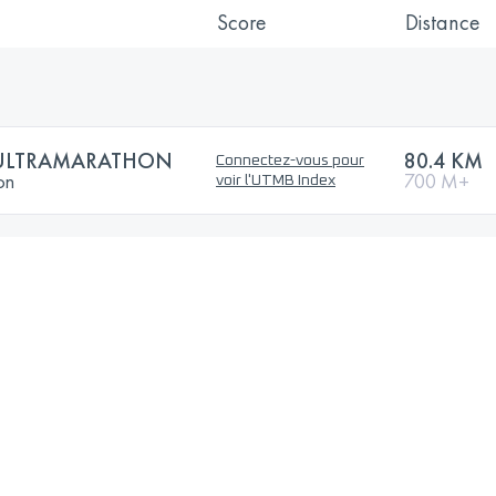
Score
Distance
E ULTRAMARATHON
80.4 KM
Connectez-vous pour
on
700 M+
voir l'UTMB Index