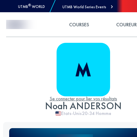
®
UTMB
WORLD
UTMB World Series Events
Skip to Content
COURSES
COUREUR
Se connecter pour lier vos résultats
Noah ANDERSON
Etats-Unis
20-34
Homme