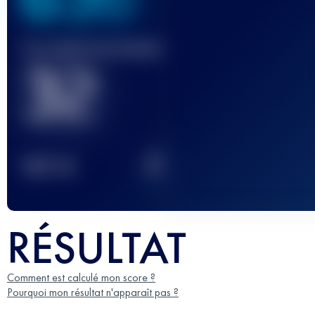
Course(s) terminée(s)
32
2
TOP
10
RÉSULTAT
Comment est calculé mon score ?
Pourquoi mon résultat n'apparaît pas ?