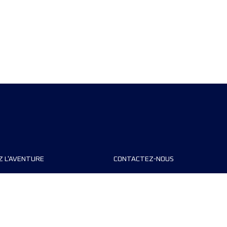
Z L'AVENTURE
CONTACTEZ-NOUS
teurs de course
FAQ
s
Contact
MyUTMB+