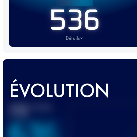
536
Détails
ÉVOLUTION
Meilleur Score
UTMB
636