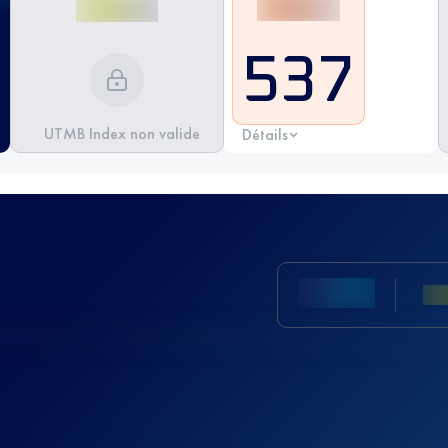
537
UTMB Index non valide
Détails