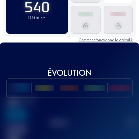
540
Détails
Comment fonctionne le calcul ?
ÉVOLUTION
Meilleur Score
UTMB
636
TOP
10
2
Course(s)
terminée(s)