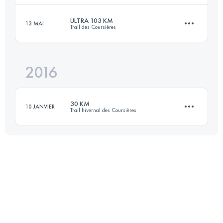
Connectez-vous pour voir l'UTMB Index
ULTRA 103 KM
13 MAI
Trail des Coursières
59.9 KM
4700 M+
2016
103.5 KM
3990 M+
Connectez-vous pour voir l'UTMB Index
30 KM
10 JANVIER
Trail hivernal des Coursières
Connectez-vous pour voir l'UTMB Index
30.4 KM
1100 M+
Connectez-vous pour voir l'UTMB Index