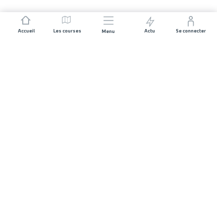
Accueil
Les courses
Actu
Se connecter
Menu
REJOIGNEZ L'AVENTURE
Organisateurs de course
Carrières