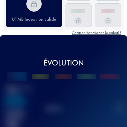
UTMB Index non valide
Comment fonctionne le calcul ?
ÉVOLUTION
Meilleur Score
UTMB
636
TOP
10
2
Course(s)
terminée(s)
32