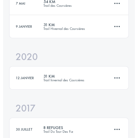
54 KM
7 MAI
Trail des Coursières
39.7 KM
2050 M+
31 KM
9 JANVIER
Trail Hivernal des Coursières
54 KM
2450 M+
Connectez-vous pour voir l'UTMB Index
2020
32.4 KM
1100 M+
Connectez-vous pour voir l'UTMB Index
31 KM
12 JANVIER
Trail hivernal des Coursières
Connectez-vous pour voir l'UTMB Index
2017
30.4 KM
1100 M+
8 REFUGES
30 JUILLET
Trail Du Tour Des Fiz