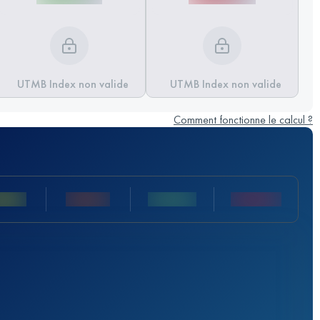
UTMB Index non valide
UTMB Index non valide
Comment fonctionne le calcul ?