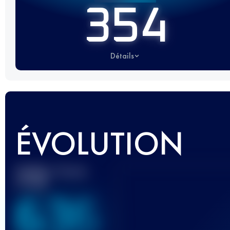
354
Détails
ÉVOLUTION
Meilleur Score
UTMB
636