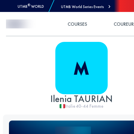
®
UTMB
WORLD
UTMB World Series Events
Skip to Content
COURSES
COUREUR
Ilenia TAURIAN
Italie
40-44
Femme