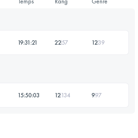
Temps
Rang
Genre
19:31:21
22
57
12
39
15:50:03
12
134
9
97