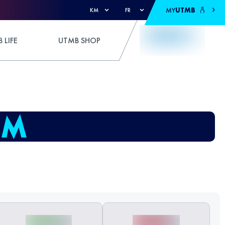
MY
UTMB
KM
FR
 LIFE
UTMB SHOP