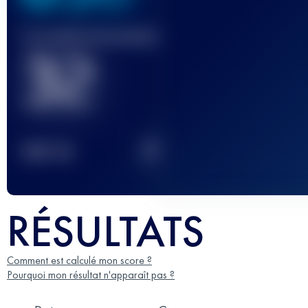
Course(s) terminée(s)
32
2
TOP
10
RÉSULTATS
Comment est calculé mon score ?
Pourquoi mon résultat n'apparaît pas ?