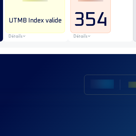
354
UTMB Index valide
Détails
Détails