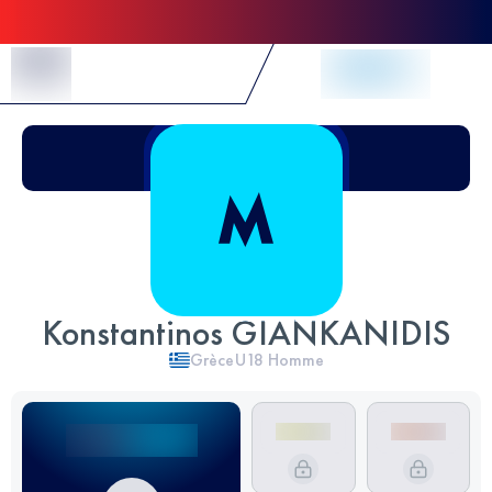
Skip to Content
Konstantinos GIANKANIDIS
Grèce
U18
Homme