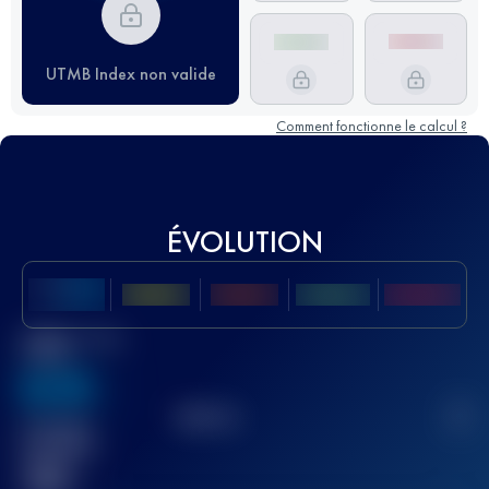
UTMB Index non valide
Comment fonctionne le calcul ?
ÉVOLUTION
Meilleur Score
UTMB
636
TOP
10
2
Course(s)
terminée(s)
32