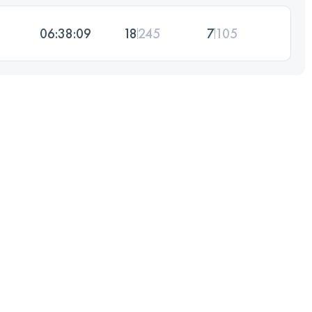
06:38:09
18
245
7
105