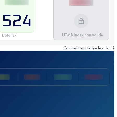
524
UTMB Index non valide
Détails
Comment fonctionne le calcul ?