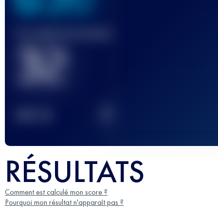
Course(s) terminée(s)
32
2
TOP
10
RÉSULTATS
Comment est calculé mon score ?
Pourquoi mon résultat n'apparaît pas ?