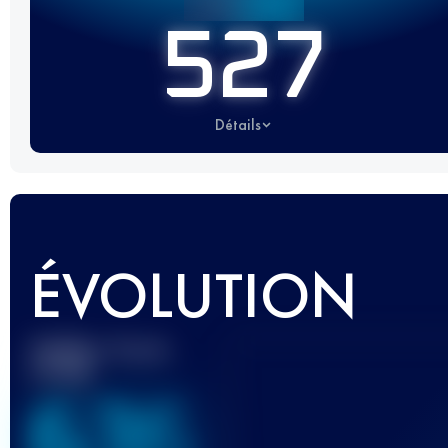
527
Détails
ÉVOLUTION
Meilleur Score
UTMB
636