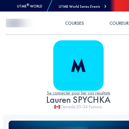
®
UTMB
WORLD
UTMB World Series Events
Skip to Content
COURSES
COUREUR
Se connecter pour lier vos résultats
Lauren SPYCHKA
Canada
20-34
Femme