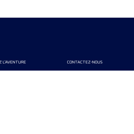
Z L'AVENTURE
CONTACTEZ-NOUS
teurs de course
FAQ
s
Contact
MyUTMB+