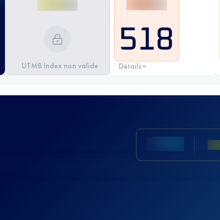
518
UTMB Index non valide
Détails