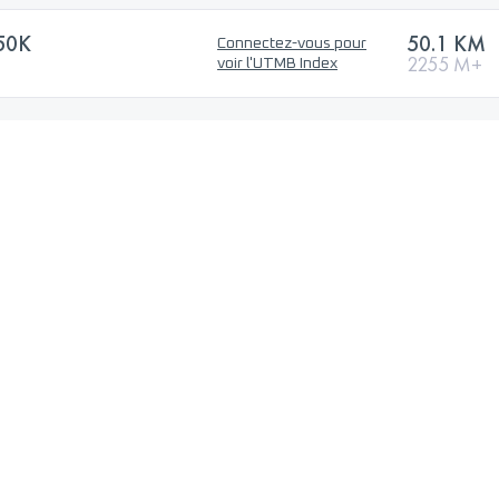
50K
50.1 KM
Connectez-vous pour
2255 M+
voir l'UTMB Index