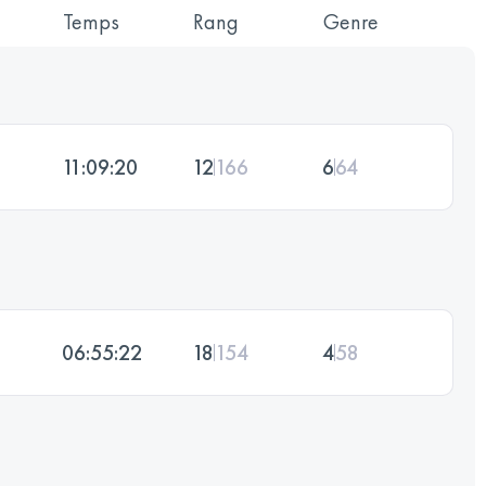
Temps
Rang
Genre
11:09:20
12
166
6
64
06:55:22
18
154
4
58