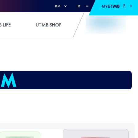
MY
UTMB
KM
FR
 LIFE
UTMB SHOP