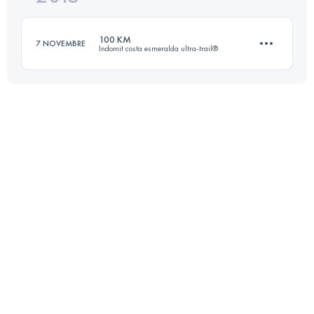
100 KM
7 NOVEMBRE
Indomit costa esmeralda ultra-trail®
Connectez-vous pour voir l'UTMB Index
100.4 KM
2820 M+
Connectez-vous pour voir l'UTMB Index