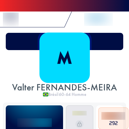
Skip to Content
Valter FERNANDES-MEIRA
Brésil
60-64
Homme
292