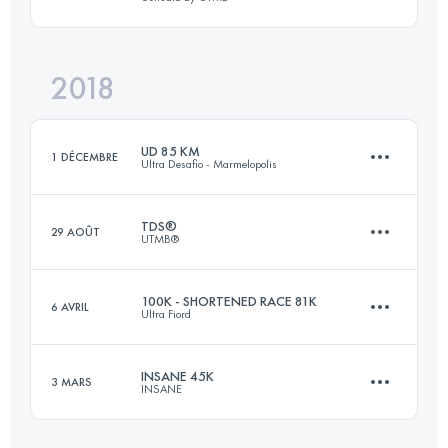
233.5 KM
5860 M+
Connectez-vous pour voir l'UTMB Index
2018
73 KM
3220 M+
Connectez-vous pour voir l'UTMB Index
UD 85 KM
1 DÉCEMBRE
Ultra Desafio - Marmelopolis
Connectez-vous pour voir l'UTMB Index
TDS®
29 AOÛT
UTMB®
84.1 KM
2910 M+
100K - SHORTENED RACE 81K
6 AVRIL
Ultra Fiord
122.8 KM
6770 M+
Connectez-vous pour voir l'UTMB Index
INSANE 45K
3 MARS
INSANE
81.7 KM
4720 M+
Connectez-vous pour voir l'UTMB Index