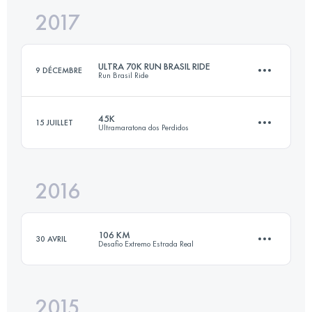
2017
45.5 KM
2120 M+
Connectez-vous pour voir l'UTMB Index
ULTRA 70K RUN BRASIL RIDE
9 DÉCEMBRE
Run Brasil Ride
Connectez-vous pour voir l'UTMB Index
45K
15 JUILLET
Ultramaratona dos Perdidos
69.5 KM
2020 M+
2016
44.7 KM
2630 M+
Connectez-vous pour voir l'UTMB Index
106 KM
30 AVRIL
Desafio Extremo Estrada Real
Connectez-vous pour voir l'UTMB Index
2015
105 KM
3720 M+