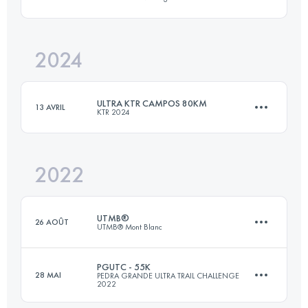
81 KM
5300 M+
2024
50.5 KM
1480 M+
Connectez-vous pour voir l'UTMB Index
ULTRA KTR CAMPOS 80KM
13 AVRIL
KTR 2024
Connectez-vous pour voir l'UTMB Index
2022
80 KM
3974 M+
UTMB®
26 AOÛT
UTMB® Mont Blanc
Connectez-vous pour voir l'UTMB Index
PGUTC - 55K
28 MAI
PEDRA GRANDE ULTRA TRAIL CHALLENGE
2022
170.3 KM
10050 M+