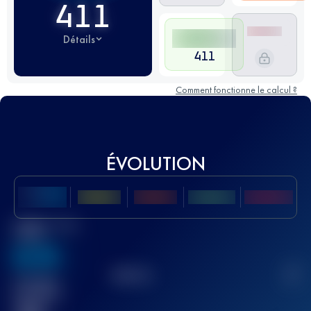
411
Détails
411
Comment fonctionne le calcul ?
ÉVOLUTION
Meilleur Score
UTMB
636
TOP
10
2
Course(s)
terminée(s)