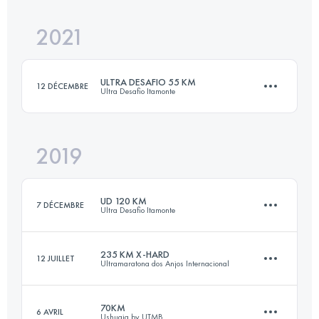
2021
55 KM
3320 M+
Connectez-vous pour voir l'UTMB Index
ULTRA DESAFIO 55 KM
12 DÉCEMBRE
Ultra Desafio Itamonte
Connectez-vous pour voir l'UTMB Index
2019
55.5 KM
2230 M+
UD 120 KM
7 DÉCEMBRE
Ultra Desafio Itamonte
Connectez-vous pour voir l'UTMB Index
235 KM X-HARD
12 JUILLET
Ultramaratona dos Anjos Internacional
117.6 KM
4870 M+
70KM
6 AVRIL
Ushuaia by UTMB