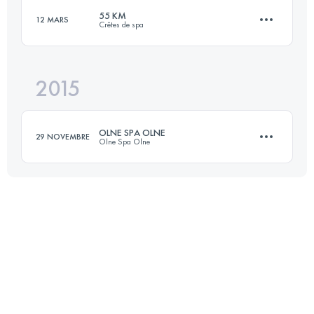
55 KM
12 MARS
Crêtes de spa
33.2 KM
1230 M+
2015
55 KM
1890 M+
Connectez-vous pour voir l'UTMB Index
OLNE SPA OLNE
29 NOVEMBRE
Olne Spa Olne
Connectez-vous pour voir l'UTMB Index
68.2 KM
1950 M+
Connectez-vous pour voir l'UTMB Index