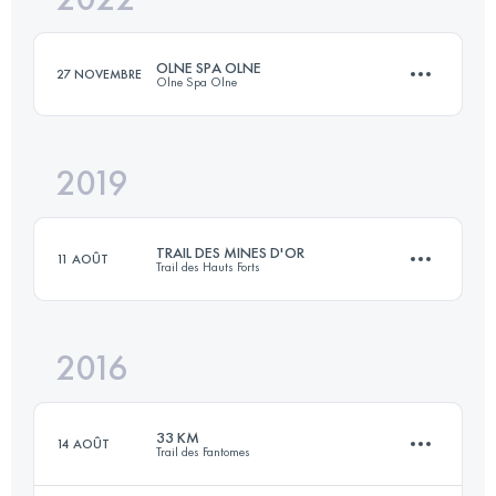
OLNE SPA OLNE
27 NOVEMBRE
Olne Spa Olne
Connectez-vous pour voir l'UTMB Index
2019
69 KM
2380 M+
TRAIL DES MINES D'OR
11 AOÛT
Trail des Hauts Forts
Connectez-vous pour voir l'UTMB Index
2016
23.2 KM
1950 M+
33 KM
14 AOÛT
Trail des Fantomes
Connectez-vous pour voir l'UTMB Index