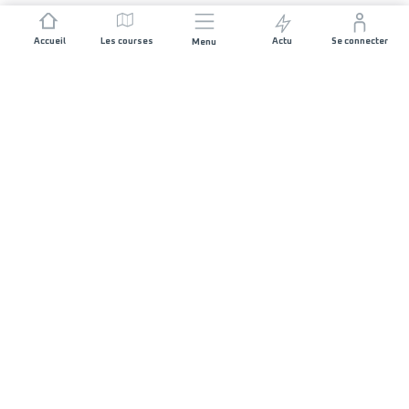
Accueil
Les courses
Actu
Se connecter
Menu
REJOIGNEZ L'AVENTURE
Organisateurs de course
Carrières