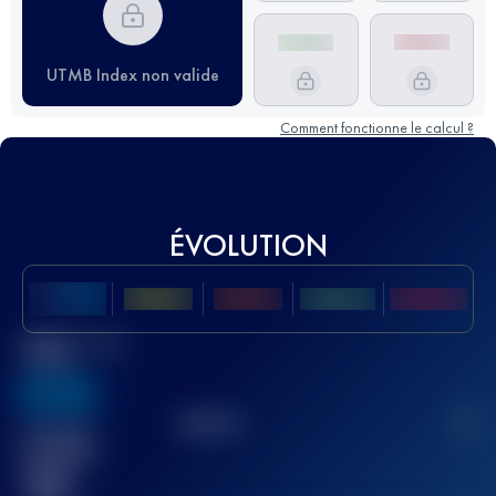
UTMB Index non valide
Comment fonctionne le calcul ?
ÉVOLUTION
Meilleur Score
UTMB
636
TOP
10
2
Course(s)
terminée(s)
32