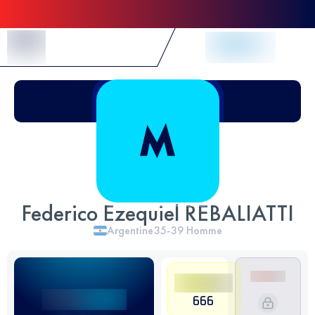
Skip to Content
Federico Ezequiel REBALIATTI
Argentine
35-39
Homme
666