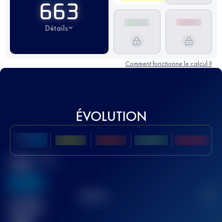
663
Détails
Comment fonctionne le calcul ?
ÉVOLUTION
Meilleur Score
UTMB
636
TOP
10
2
Course(s)
terminée(s)