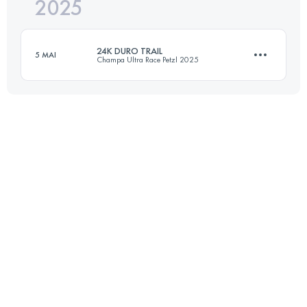
2025
23.9 KM
1159 M+
24K DURO TRAIL
5 MAI
Champa Ultra Race Petzl 2025
Connectez-vous pour voir l'UTMB Index
24 KM
1765 M+
Connectez-vous pour voir l'UTMB Index