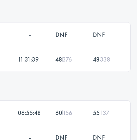
-
DNF
DNF
11:31:39
48
376
48
338
06:55:48
60
156
55
137
-
DNF
DNF