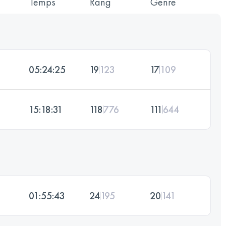
Temps
Rang
Genre
05:24:25
19
123
17
109
15:18:31
118
776
111
644
01:55:43
24
195
20
141