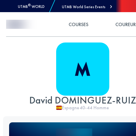
®
UTMB
WORLD
UTMB World Series Events
Skip to Content
COURSES
COUREUR
David DOMINGUEZ-RUIZ
Espagne
40-44
Homme