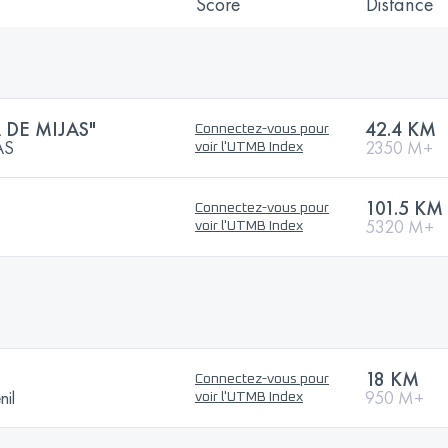
Score
Distance
 DE MIJAS"
42.4 KM
Connectez-vous pour
AS
2350 M+
voir l'UTMB Index
101.5 KM
Connectez-vous pour
5320 M+
voir l'UTMB Index
18 KM
Connectez-vous pour
nil
950 M+
voir l'UTMB Index