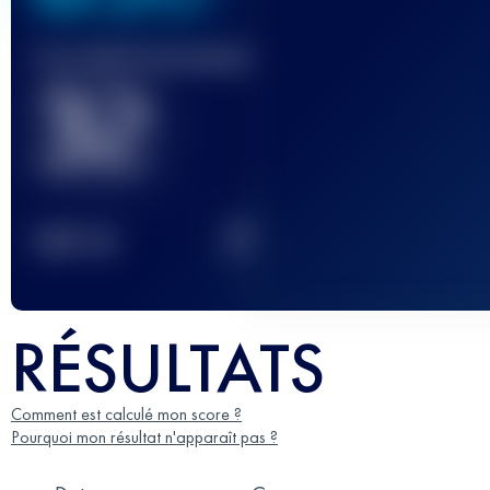
Course(s) terminée(s)
32
2
TOP
10
RÉSULTATS
Comment est calculé mon score ?
Pourquoi mon résultat n'apparaît pas ?