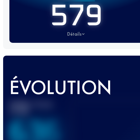
579
Détails
ÉVOLUTION
Meilleur Score
UTMB
636