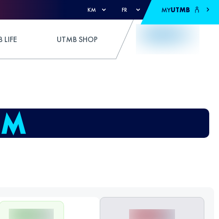
MY
UTMB
KM
FR
 LIFE
UTMB SHOP