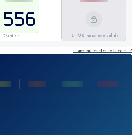
556
UTMB Index non valide
Détails
Comment fonctionne le calcul ?