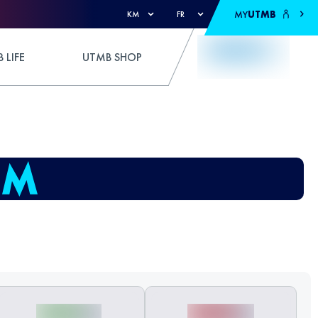
MY
UTMB
KM
FR
 LIFE
UTMB SHOP