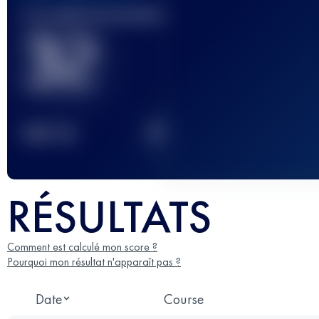
Course(s) terminée(s)
32
2
TOP
10
RÉSULTATS
Comment est calculé mon score ?
Pourquoi mon résultat n'apparaît pas ?
Date
Course