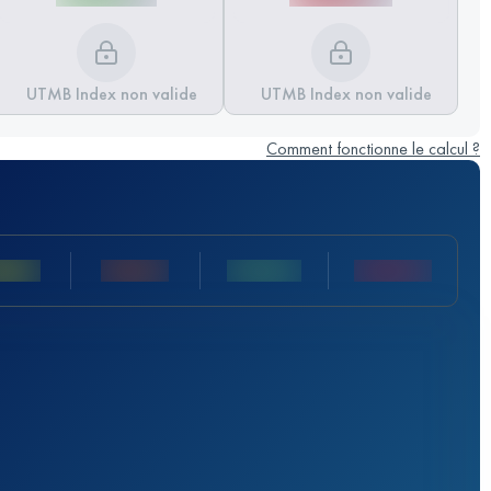
UTMB Index non valide
UTMB Index non valide
Comment fonctionne le calcul ?