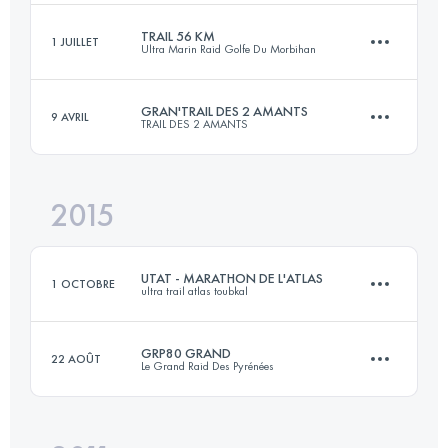
Connectez-vous pour voir l'UTMB Index
TRAIL 56 KM
1 JUILLET
Ultra Marin Raid Golfe Du Morbihan
52.2 KM
1990 M+
GRAN'TRAIL DES 2 AMANTS
9 AVRIL
TRAIL DES 2 AMANTS
58.3 KM
330 M+
Connectez-vous pour voir l'UTMB Index
2015
55.6 KM
1780 M+
Connectez-vous pour voir l'UTMB Index
UTAT - MARATHON DE L'ATLAS
1 OCTOBRE
ultra trail atlas toubkal
Connectez-vous pour voir l'UTMB Index
GRP80 GRAND
22 AOÛT
Le Grand Raid Des Pyrénées
42.2 KM
2420 M+