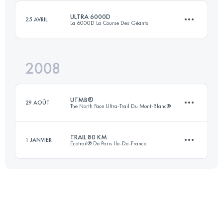
ULTRA 6000D
25 AVRIL
La 6000D La Course Des Géants
Connectez-vous pour voir l'UTMB Index
2008
110 KM
4400 M+
UTMB®
29 AOÛT
The North Face Ultra-Trail Du Mont-Blanc®
Connectez-vous pour voir l'UTMB Index
TRAIL 80 KM
1 JANVIER
Ecotrail® De Paris Ile-De-France
166.4 KM
9448 M+
80 KM
1500 M+
Connectez-vous pour voir l'UTMB Index