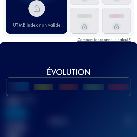
UTMB Index non valide
Comment fonctionne le calcul ?
ÉVOLUTION
Meilleur Score
UTMB
636
TOP
10
2
Course(s)
terminée(s)