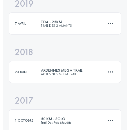
2019
32 KM
1410 M+
TDA - 25KM
7 AVRIL
TRAIL DES 2 AMANTS
Connectez-vous pour voir l'UTMB Index
2018
23.7 KM
610 M+
ARDENNES MEGA TRAIL
23 JUIN
ARDENNES MEGA TRAIL
Connectez-vous pour voir l'UTMB Index
2017
94.1 KM
4540 M+
50 KM - SOLO
1 OCTOBRE
Trail Des Rois Maudits