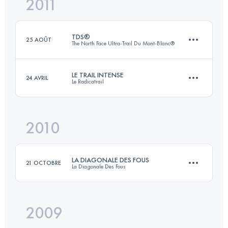
2011
80.7 KM
5090 M+
Connectez-vous pour voir l'UTMB Index
TDS®
25 AOÛT
The North Face Ultra-Trail Du Mont-Blanc®
Connectez-vous pour voir l'UTMB Index
LE TRAIL INTENSE
24 AVRIL
Le Radicatrail
120 KM
6900 M+
2010
54 KM
1200 M+
Connectez-vous pour voir l'UTMB Index
LA DIAGONALE DES FOUS
21 OCTOBRE
La Diagonale Des Fous
Connectez-vous pour voir l'UTMB Index
2009
163.5 KM
9740 M+