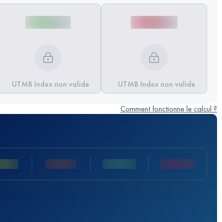
UTMB Index non valide
UTMB Index non valide
Comment fonctionne le calcul ?