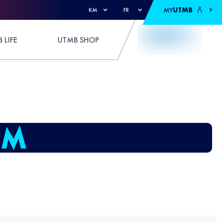
MY
UTMB
KM
FR
 LIFE
UTMB SHOP