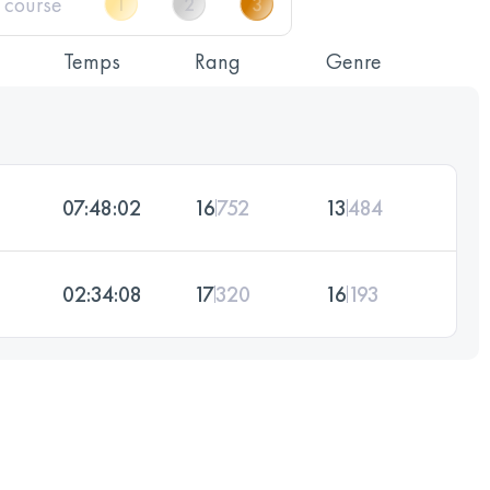
Temps
Rang
Genre
07:48:02
16
752
13
484
02:34:08
17
320
16
193