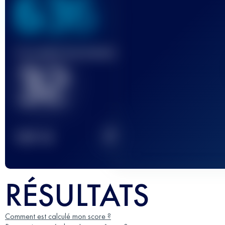
636
Course(s) terminée(s)
32
2
TOP
10
RÉSULTATS
Comment est calculé mon score ?