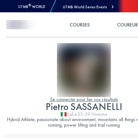
®
UTMB
WORLD
UTMB World Series Events
Skip to Content
COURSES
COUREUR
Se connecter pour lier vos résultats
Pietro SASSANELLI
Italie
35-39
Homme
Hybrid Athlete, passionate about environment, mountains all things 
running, power lifting and trail running