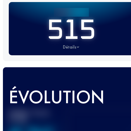
515
Détails
ÉVOLUTION
Meilleur Score
UTMB