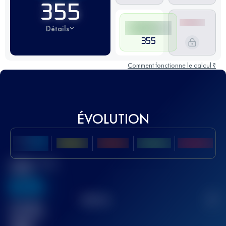
355
Détails
355
Comment fonctionne le calcul ?
ÉVOLUTION
Meilleur Score
UTMB
636
TOP
10
2
Course(s)
terminée(s)