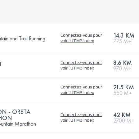
14.3 KM
Connectez-vous pour
n and Trail Running
775 M+
voir l'UTMB Index
8.6 KM
T
Connectez-vous pour
970 M+
voir l'UTMB Index
21.5 KM
Connectez-vous pour
550 M+
voir l'UTMB Index
ON - ORSTA
42 KM
Connectez-vous pour
HON
2700 M+
voir l'UTMB Index
Mountain Marathon