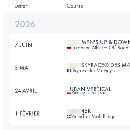
Date
Course
2026
MEN'S UP & DOWN
7 JUIN
European Athletics Off-Road
SKYRACE® DES MA
3 MAI
Skyrace des Matheysins
LUBAŃ VERTICAL
24 AVRIL
Pieniny Ultra-Trail
46K
1 FÉVRIER
VinterTrail Mols Bjerge