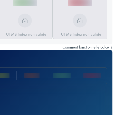
UTMB Index non valide
UTMB Index non valide
Comment fonctionne le calcul ?