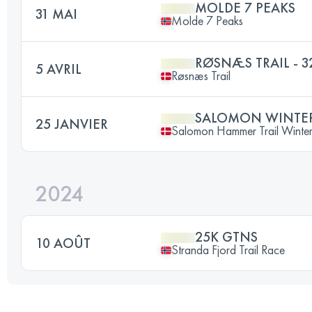
MOLDE 7 PEAKS
31 MAI
Molde 7 Peaks
RØSNÆS TRAIL - 
5 AVRIL
Røsnæs Trail
SALOMON WINTER
25 JANVIER
Salomon Hammer Trail Winte
2024
25K GTNS
10 AOÛT
Stranda Fjord Trail Race