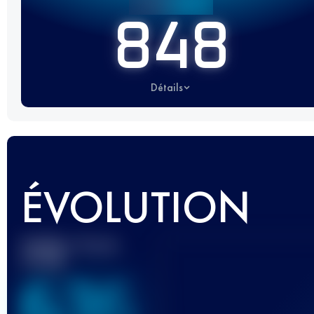
848
Détails
ÉVOLUTION
Meilleur Score
UTMB
636