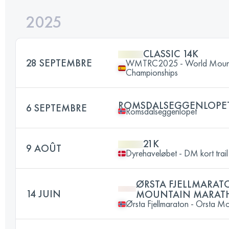
2025
CLASSIC 14K
28 SEPTEMBRE
WMTRC2025 - World Mountai
Championships
ROMSDALSEGGENLOPE
6 SEPTEMBRE
Romsdalseggenlopet
21K
9 AOÛT
Dyrehaveløbet - DM kort trail
ØRSTA FJELLMARAT
14 JUIN
MOUNTAIN MARAT
Ørsta Fjellmaraton - Orsta 