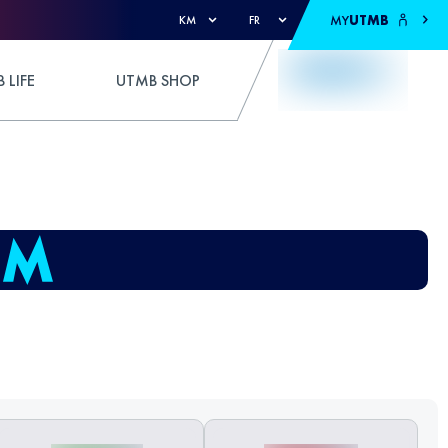
MY
UTMB
KM
FR
 LIFE
UTMB SHOP