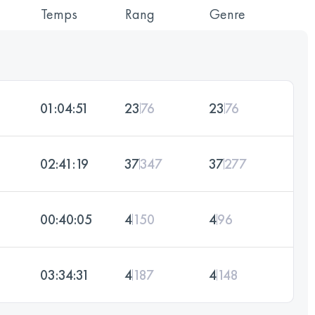
Temps
Rang
Genre
01:04:51
23
76
23
76
02:41:19
37
347
37
277
00:40:05
4
150
4
96
03:34:31
4
187
4
148