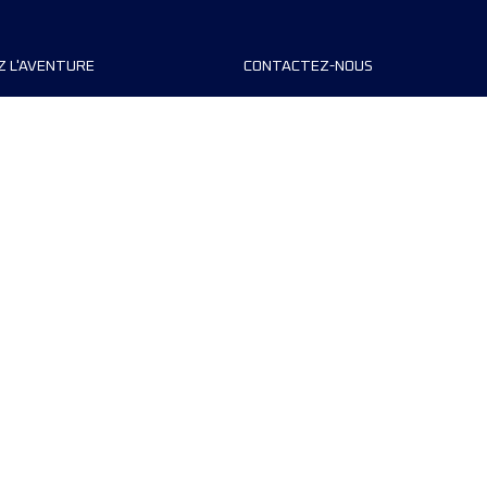
Z L'AVENTURE
CONTACTEZ-NOUS
teurs de course
FAQ
s
Contact
MyUTMB+
Politique de confidentialité
Préférences de cookies