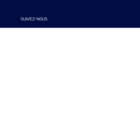
SUIVEZ-NOUS
©2024 UTMB® all rights reserved. Ultra-
Trail® and UTMB® are registered
trademarks..