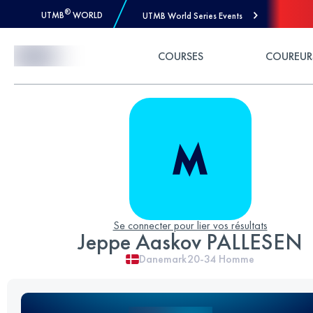
®
UTMB
WORLD
UTMB World Series Events
Skip to Content
COURSES
COUREUR
Se connecter pour lier vos résultats
Jeppe Aaskov PALLESEN
Danemark
20-34
Homme