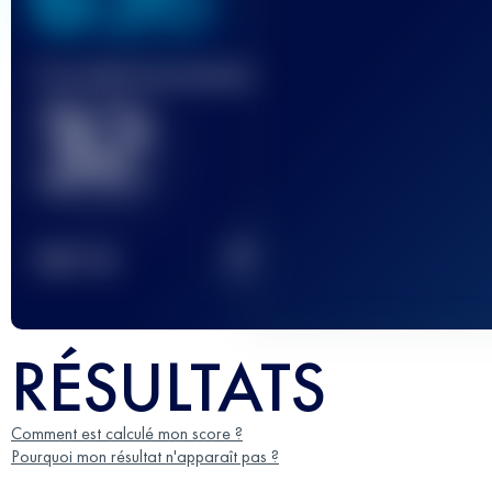
Course(s) terminée(s)
32
2
TOP
10
RÉSULTATS
Comment est calculé mon score ?
Pourquoi mon résultat n'apparaît pas ?