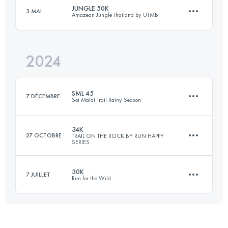
JUNGLE 50K
3 MAI
Amazean Jungle Thailand by UTMB
30 KM
750 M+
Connectez-vous pour voir l'UTMB Index
2024
50 KM
2350 M+
Connectez-vous pour voir l'UTMB Index
SML 45
7 DÉCEMBRE
Soi Malai Trail Rainy Season
Connectez-vous pour voir l'UTMB Index
34K
27 OCTOBRE
TRAIL ON THE ROCK BY RUN HAPPY
SERIES
43.2 KM
2500 M+
30K
7 JUILLET
Run for the Wild
34.8 KM
972 M+
Connectez-vous pour voir l'UTMB Index
30.7 KM
780 M+