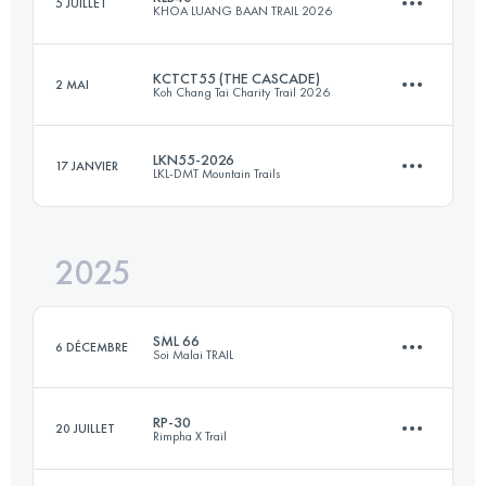
5 JUILLET
KHOA LUANG BAAN TRAIL 2026
53.7 KM
1440 M+
KCTCT55 (THE CASCADE)
2 MAI
Koh Chang Tai Charity Trail 2026
40 KM
2490 M+
Connectez-vous pour voir l'UTMB Index
LKN55-2026
17 JANVIER
LKL-DMT Mountain Trails
54.3 KM
2430 M+
Connectez-vous pour voir l'UTMB Index
2025
55.1 KM
4331 M+
Connectez-vous pour voir l'UTMB Index
SML 66
6 DÉCEMBRE
Soi Malai TRAIL
Connectez-vous pour voir l'UTMB Index
RP-30
20 JUILLET
Rimpha X Trail
70.7 KM
3800 M+