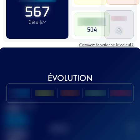
567
Détails
504
Comment fonctionne le calcul ?
ÉVOLUTION
Meilleur Score
UTMB
636
TOP
10
2
Course(s)
terminée(s)