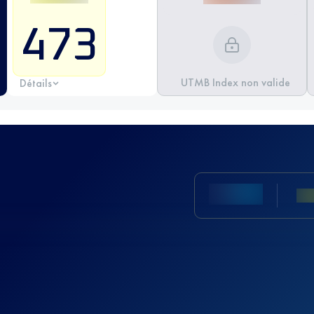
473
UTMB Index non valide
Détails