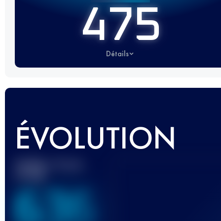
475
Détails
ÉVOLUTION
Meilleur Score
UTMB
636