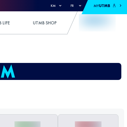
MY
UTMB
KM
FR
 LIFE
UTMB SHOP