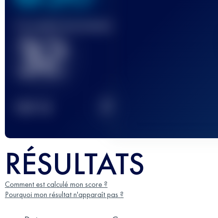
Course(s) terminée(s)
32
2
TOP
10
RÉSULTATS
Comment est calculé mon score ?
Pourquoi mon résultat n'apparaît pas ?