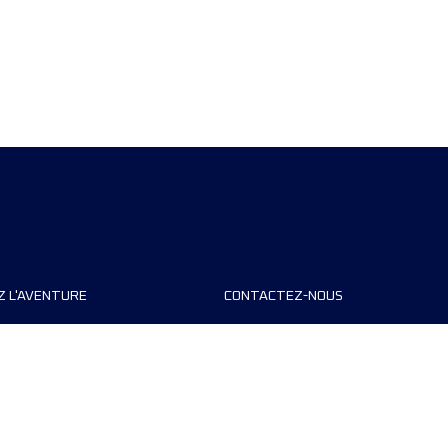
Z L'AVENTURE
CONTACTEZ-NOUS
teurs de course
FAQ
s
Contact
MyUTMB+