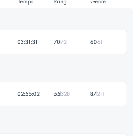
Temps
Rang
Genre
03:31:31
70
72
60
61
02:55:02
55
328
87
211