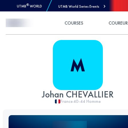
®
UTMB
WORLD
UTMB World Series Events
Skip to Content
COURSES
COUREUR
Johan CHEVALLIER
France
40-44
Homme