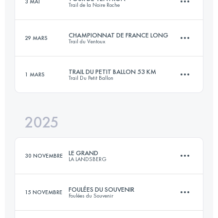
3 MAI
Trail de la Noire Roche
77 KM
5100 M+
CHAMPIONNAT DE FRANCE LONG
29 MARS
Trail du Ventoux
36 KM
1550 M+
Connectez-vous pour voir l'UTMB Index
TRAIL DU PETIT BALLON 53 KM
1 MARS
Trail Du Petit Ballon
51.4 KM
2521 M+
Connectez-vous pour voir l'UTMB Index
2025
53 KM
2100 M+
Connectez-vous pour voir l'UTMB Index
LE GRAND
30 NOVEMBRE
LA LANDSBERG
Connectez-vous pour voir l'UTMB Index
FOULÉES DU SOUVENIR
15 NOVEMBRE
Foulées du Souvenir
23 KM
870 M+