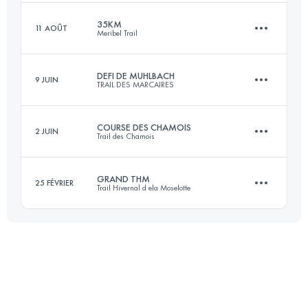
35KM
11 AOÛT
Meribel Trail
71.5 KM
3244 M+
Connectez-vous pour voir l'UTMB Index
DEFI DE MUHLBACH
9 JUIN
TRAIL DES MARCAIRES
35 KM
3025 M+
Connectez-vous pour voir l'UTMB Index
COURSE DES CHAMOIS
2 JUIN
Trail des Chamois
32 KM
1600 M+
Connectez-vous pour voir l'UTMB Index
GRAND THM
25 FÉVRIER
Trail Hivernal d ela Moselotte
20 KM
700 M+
Connectez-vous pour voir l'UTMB Index
38 KM
1600 M+
Connectez-vous pour voir l'UTMB Index