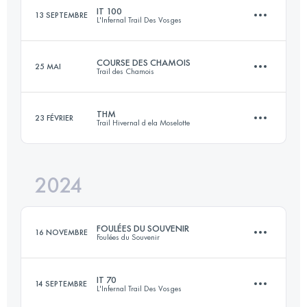
IT 100
13 SEPTEMBRE
L'Infernal Trail Des Vosges
27.8 KM
1232 M+
Connectez-vous pour voir l'UTMB Index
COURSE DES CHAMOIS
25 MAI
Trail des Chamois
99.9 KM
4474 M+
Connectez-vous pour voir l'UTMB Index
THM
23 FÉVRIER
Trail Hivernal d ela Moselotte
20 KM
700 M+
Connectez-vous pour voir l'UTMB Index
2024
28 KM
1200 M+
Connectez-vous pour voir l'UTMB Index
FOULÉES DU SOUVENIR
16 NOVEMBRE
Foulées du Souvenir
Connectez-vous pour voir l'UTMB Index
IT 70
14 SEPTEMBRE
L'Infernal Trail Des Vosges
27.8 KM
1232 M+