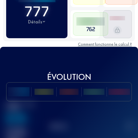
777
Détails
762
Comment fonctionne le calcul ?
ÉVOLUTION
Meilleur Score
UTMB
636
TOP
10
2
Course(s)
terminée(s)